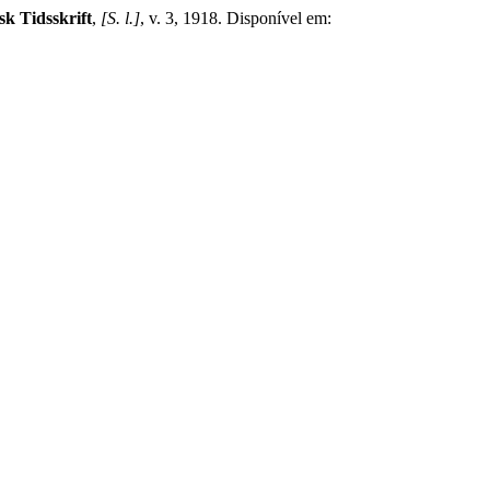
k Tidsskrift
,
[S. l.]
, v. 3, 1918. Disponível em: