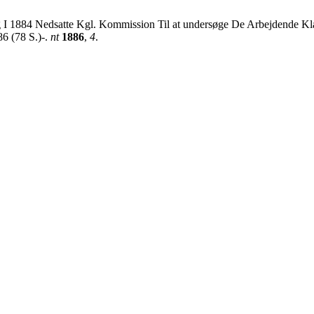
g I 1884 Nedsatte Kgl. Kommission Til at undersøge De Arbejdende K
6 (78 S.)-.
nt
1886
,
4
.