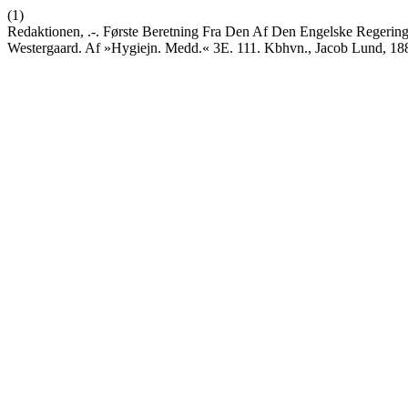
(1)
Redaktionen, .-. Første Beretning Fra Den Af Den Engelske Regerin
Westergaard. Af »Hygiejn. Medd.« 3E. 111. Kbhvn., Jacob Lund, 188