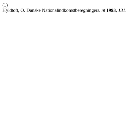
(1)
Hyldtoft, O. Danske Nationalindkomstberegningers.
nt
1993
,
131
.