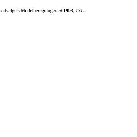
tteudvalgets Modelberegninger.
nt
1993
,
131
.