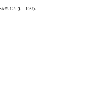
krift
. 125, (jan. 1987).