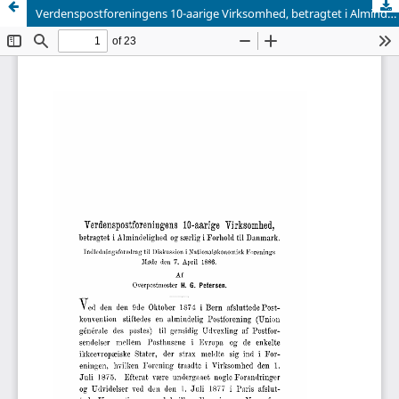
Verdenspostforeningens 10-aarige Virksomhed, betragtet i Almindelighed og særlig i Forhold til Danmark.