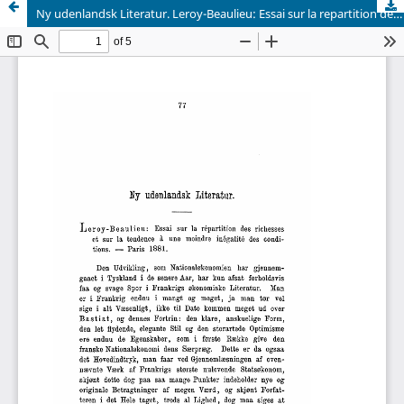
Ny udenlandsk Literatur. Leroy-Beaulieu: Essai sur la repartition des richesses et sur la tendence à une moindre inégalité des conditions. Paris 1881.