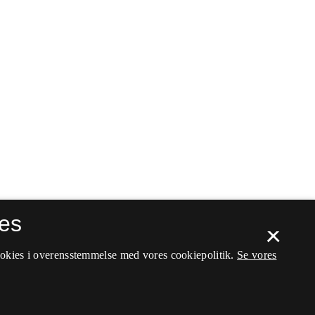
es
×
ookies i overensstemmelse med vores cookiepolitik.
Se vores