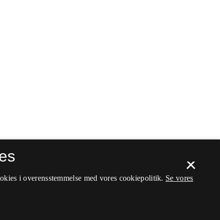
es
×
ookies i overensstemmelse med vores cookiepolitik.
Se vores