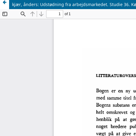
kjær, ånders: Udstødning fra arbejdsmarkedet. Studie 36. Kø