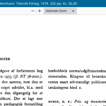
benhavn: Teknisk Forlag, 1978. 202 pp. Kr, 26,00