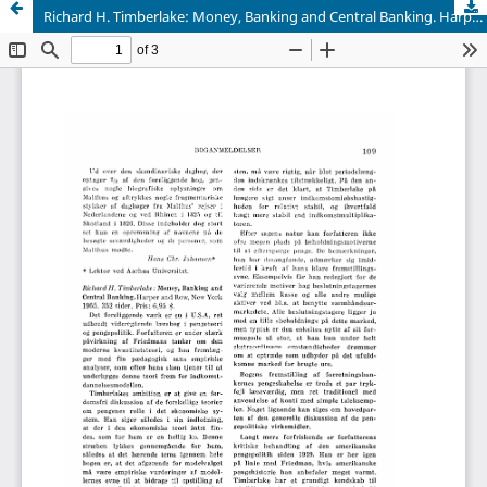
Richard H. Timberlake: Money, Banking and Central Banking. Harper and Row, New York 1965. 352 sider. Pris: 6,95 $.