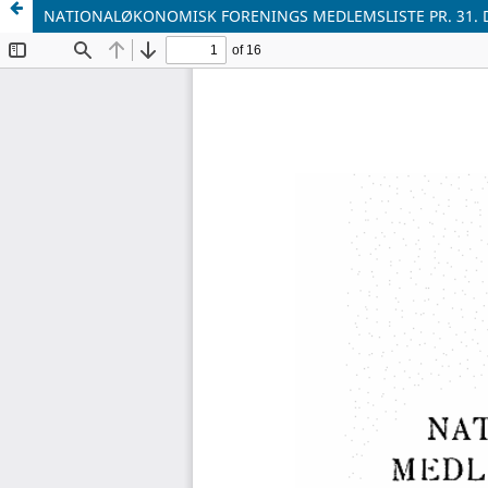
NATIONALØKONOMISK FORENINGS MEDLEMSLISTE PR. 31. 