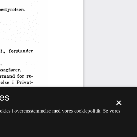
es
×
ookies i overensstemmelse med vores cookiepolitik.
Se vores