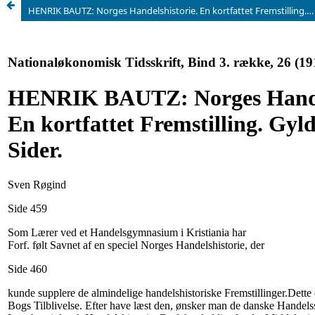
HENRIK BAUTZ: Norges Handelshistorie. En kortfattet Fremstilling. Gyldendal. 71 Sider.