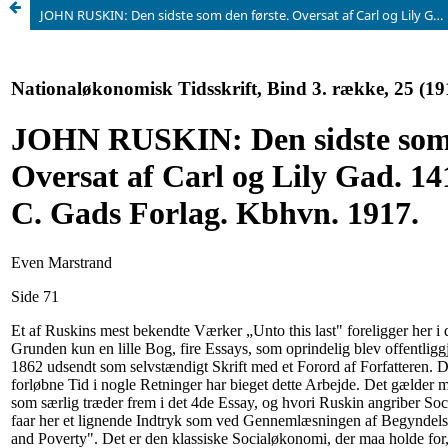
JOHN RUSKIN: Den sidste som den første. Oversat af Carl og Lily Gad. 141 Sider. G. E. C. Gads Forlag. Kbhvn. 1917.