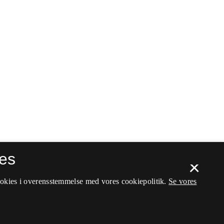
es
×
ookies i overensstemmelse med vores cookiepolitik.
Se vores