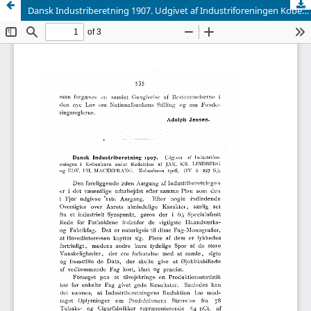
Dansk Industriberetning 1907. Udgivet af Industriforeningen Kobenhavn under Redaktion af JAK. KR. LINDBERG og EDV. PH. MACKEPRANG. Kobenhavn 1908. (TV + 227 S.).