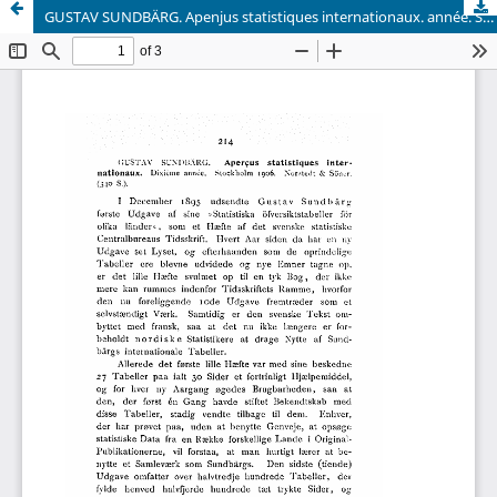
GUSTAV SUNDBÄRG. Apenjus statistiques internationaux. année. Stockholm 1906. Norstedt & Söner. (340 S.).