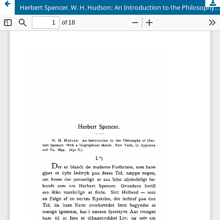
Herbert Spencer. W. H. Hudson: An Introduction to the Philosophy of Herbert Spencer. With a biographical sketch. New York, D. Appleton and Co. 1894. (234 S.).