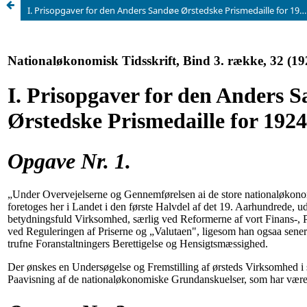
I. Prisopgaver for den Anders Sandøe Ørstedske Prismedaille for 1924—25.