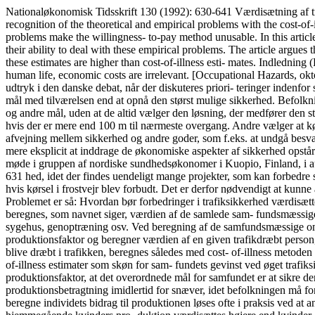
Nationaløkonomisk Tidsskrift 130 (1992): 630-641 Værdisætning af trafiksikkerhed Kristian Kidholm Center for Helsetjenesteforskning og Socialpolitik, Odense Universitet SUMMARY: Despite the recognition of the theoretical and empirical problems with the cost-of-illness method, it is still used to value safety in traffic planning in many countries, including Denmark. The argument used is that empirical problems make the willingness- to-pay method unusable. In this article empirical estimates offour recent willingness-to- pay studies from England, Sweden, Austria and New Zealand are examined with regard to their ability to deal with these empirical problems. The article argues that it is possible to test the validity and reliability of the estimates obtained with the Contingent Valuation method used in the studies and that these estimates are higher than cost-of-illness esti- mates. Indledning (David Obey, medlem af den amerikanske kongres, sagde i 1975): Quite firankly, I believe that when you’re dealing in questions related to human life, economic costs are irrelevant. [Occupational Hazards, oktober 1975, s. 49], Opfattelsen af befolkningens sikkerhed, som et gode der ikke må begrænses af økono- miske restriktioner, kommer også til udtryk i den danske debat, når der diskuteres priori- teringer indenfor sundhedsvæsen, arbejdsmiljø eller trafiksikkerhed. Selv om holdningen virker intuitiv forståelig, er det også klart, at befolkningen har an- dre mål med tilværelsen end at opnå den størst mulige sikkerhed. Befolkningen ønsker ikke kun et langt liv, men også et godt liv. Folk foretager derfor til daglig valg, som inde- holder en afvejning mellem sikkerhed og andre mål, uden at de altid vælger den løsning, der medfører den størst mulige sikkerhed. Således vælger nogle på trods af den øgede ri- siko at krydse en trafikeret vej uden at benytte fodgængerovergang, hvis der er mere end 100 m til nærmeste overgang. Andre vælger at køre uden cykellygter, selv om de ved, at det medfører en øget risiko for at komme til skade i trafikken. At befolkningen til daglig foretager afvejning mellem sikkerhed og andre goder, som f.eks. at undgå besvær eller at spare penge, tyder på, at selv når det drejer sig om at redde liv, er det rimeligt, at der tages hensyn til omkostningerne. Behovet for mere eksplicit at inddrage de økonomiske aspekter af sikkerhed opstår bl.a. i trafikplanlægningen ved analyse af projekter, der påvirker befolkningens sikker- Artiklen er et sammendrag af et papir præsenteret ved møde i gruppen af nordiske sundhedsøkonomer i Kuopio, Finland, i august 1992. Jeg takker lektor Jes Søgaard for nyttige kommentarer. VÆRDISÆTNING AF SIKKERHED I TRAFIKPLANLÆGNING 631 hed, idet der findes uendeligt mange projekter, som kan forbedre sikkerheden. Således er det muligt at opnå en væsentlig reduktion i antallet af trafikdræbte, hvis samtlige vej- kryds blev lysreguleret, eller hvis kørsel i frostvejr blev forbudt. Det er derfor nødvendigt at kunne afveje disse projekters effekt på trafiksikkerheden og værdien heraf mod de omkostninger, der er forbundet med projekternes gennemførelse. Problemet er så: Hvordan bør forbedringer i trafiksikkerhed værdisættes? Debatten har været koncentreret omkring to metoder: 1. Cost-of-illness metoden 2. Betalingsviljemetoden I cost-of-illness metoden beregnes, som navnet siger, værdien af de samlede sam- fundsmæssige omkostninger, som trafikulykkerne medfører, i forbindelse med indsats af politi, Falck og brandvæsen, mate