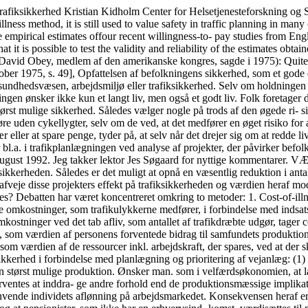
rielle skader, behandling på sygehus, genoptræning osv. Ved beregning af de samfundsmæssige omkostninger ved det tab afliv, som antallet af trafikdræbte udgør, tager cost-of-illness metoden udgangspunkt i menneskets værdi som produktionsfaktor og beregner værdien af en given trafikdræbt person, som værdien af personens forventede bidrag til samfundets produktion. Den opnåede gevinst ved et projekt, der nedsætter risikoen for at blive dræbt i trafikken, beregnes således med cost- of-illness metoden som værdien af de ressourcer inkl. arbejdskraft, der spares, ved at der sker færre trafikulykker. Det er imidlertid problematisk at anvende cost-of-illness estimater som skøn for sam- fundets gevinst ved øget trafiksikkerhed i forbindelse med planlægning og prioritering af vejanlæg: (1) Det ligger implicit i betragtningen af mennesket som produktionsfaktor, at det overordnede mål for samfundet er at sikre den størst mulige produktion. Ønsker man. som i velfærdsøkonomien, at lade befolkningens opfattelse være afgørende, er denne produktionsbetragtning imidlertid for snæver, idet befolkningen må forventes at inddra- ge andre forhold end de produktionsmæssige implikationer af ulykker ved værdisætning af sikkerhed. (2) Problemet med at beregne individets bidrag til produktionen løses ofte i praksis ved at anvende individets aflønning på arbejdsmarkedet. Konsekvensen heraf er, at mænd pga. lønforskellen og manglende værdisætning af hjemmegående kvinders pro- duktion værdisættes højere end kvinder og at pensionister, som ikke har en erhvervsind- komst, værdisættes til nul. (3) Manglende hensyntagen til individuelle vurderinger af ulykkernes velfærdsmæs- sige konsekvenser medfører, at cost-of-illness estimater bliver uanvendelige i cost-bene- fit analyser i forbindelse med prioritering, idet cost-benefit analysen netop tager ud- gangspunkt i individuel efterspørgsel. 632 NATIONALØKONOMISK TIDSSKRIFT 1992. NR. 4 I Danmark har Vejdirektoratet, ligesom trafikmyndighedeme i resten af Europa (und- tagen England og Sverige), hidtil anvendt cost-of-illness estimater ved værdisætning af trafiksikkerhed. Man kan på baggrund af de opstillede problemer med metoden spørge: Hvorfor er cost-of-illness estimater alligevel blevet anvendt? Argumentet har været, at selv om den alternative metode - betalingsviljemetoden - er den teoretisk korrekte, er de empiriske problemer med denne metode så store, at den ikke er anvendelig i praksis. Så- ledes står der i Vejdirektoratets rapport ffa 1983: Det står derfor klart, at omkostningsanalysens metoder og resultater principielt ikke er i over- ensstemmelse med cost-benefit analysens formelle forudsætninger. Det er dog rimeligt at an- føre, at der på nuværende tidspunkt ikke eksisterer anvendelige metoder til bestemmelse af værdien af en risikoreduktion. [Vejdirektoratet. 1983. Trafikuheldsomkostninger, s. 11]. Inden for de seneste 10 år er der imidlertid gennemført empiriske betalingsviljeunder- søgelser af værdien af reduktioner i risiko for trafikuheld i England af Jones-Lee et al. (1987), i Sverige af Persson & Cedervall (1991), i Østrig af Maier et al. (1989) og i New Zealand af Miller & Guria (1991), som har påvist, at det er muligt at begrænse og kon- trollere betalingsviljemetodens empiriske problemer. På baggrund af disse undersøgel- ser anvender trafikmyndighedeme i England, Sverige og New Zealand i dag betalings- viljemetoden ved værdisætning af sikkerhed. Tilsvarende har Vejdirektoratet i Danmark besluttet at gennemføre en revision af beslutningsgrundlaget for trafiksikkerhedspolitik