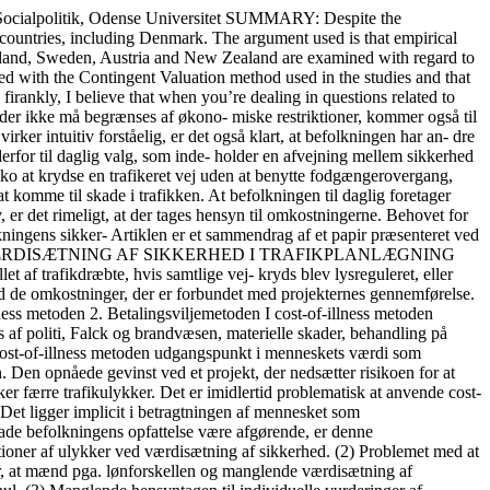
- ken i Danmark. I denne artikel vil jeg redegøre for, hvorledes man i de hidtil gennemførte betalings- viljeundersøgelser i England, Sverige, Østrig og New Zealand har forsøgt at begrænse og kontrollere betalingsviljemetodens empiriske problemer, samt for de opnåede resulta- ter. Betalingsviljemetoden Betalingsviljemetodens udgangspunkt er, at man ved værdisætning af et givent gode, skal måle forbrugernes opfattelse heraf. Hvis godet, som undersøges, bliver handlet på et marked, hvor der er fuldkommen konkurrence, er dette relativt enkelt, idet markedspri- sen svarer til det beløb forbrugerne højest er villige til at betale for den sidste enhed af godet, der købes. Området under efterspørgselskurven vil tilsvarende svare til den sam- lede betalingsvilje for det pågældende gode. For en række goder, som f.eks. trafiksikker- hed, findes der imidlertid ikke noget egentligt marked, hvorfor det er nødvendigt at an- vende forskellige metoder til at afsløre efterspørgslen. Disse såkaldte betalingsviljeme- toder kan opdeles i: 1. Metoder der afdækker implicit efterspørgsel 2. Metoder der afdækker efterspørgsel eksplicit VÆRDISÆTNING AF SIKKERHED I TRAFIKPLANLÆGNING 633 I den første gruppe af metoder udnytter man det forhold, at der findes en række på for- hånd trufne valg, som implicit indeholder en værdisætning af sikkerhed. Det drejer sig f.eks. om køb af brandalarmer, valg af motorvejshastighed, aflønning af risikobetonede job, osv. Der er imidlertid en række problemer ved metoderne, som har medført, at man har sat spørgsmålstegn ved de opnåede estimaters troværdighed. Det drejer sig ud over dataproblemer om problemer med manglende overholdelse af antagelsen om fuld infor- mation, problemer med værdisætning af tid og problemer med opdelingen af goder i for- skellige godekarakteristika. I den anden gruppe af metoder søger man at fa udvalgte svarpersoner til at foretage hypotetiske valg for derved eksplicit at afsløre svarpersonernes værdisætning. 1 den hyp- pigst anvendte af disse metoder, som herefter kaldes »spørgeskemametoden«1, spørges tilfældige svarpersoner i spørgeskemaer - selvadministrerede eller administreret af in- terviewere - mere eller mindre direkte, hvor meget de under en række på forhånd fastsat- te hypotetiske markedsbetingelser maksimalt vil betale for at opnå en forbedret sikker- hed. Idet man ved værdisætning af et projekt, der forventes at redde et givet antal perso- ner fra at blive dræbte i trafikken, ikke ved, hvem det er, der bliver reddet, bliver svarper- sonerne bedt om at oplyse deres betalingsvilje for den generelle risikoreduktion, projek- tet forventes at medføre. Det er således intet problem for metoden, at individer ikke har en endelig betalingsvilje for at undgå den sikre død. Fordelen ved at anvende betalingsviljen som estimat for værdien af trafiksikkerhed er, at betalingsviljen kan forventes at inddrage de individuelle forhold, som cost-of-i