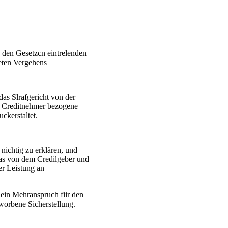
 den Gesetzcn eintrelenden
neten Vergehens
 das Slrafgericht von der
m Creditnehmer bezogene
ckerstaltet.
 nichtig zu erklåren, und
das von dem Credilgeber und
er Leistung an
 ein Mehranspruch fiir den
erworbene Sicherstellung.