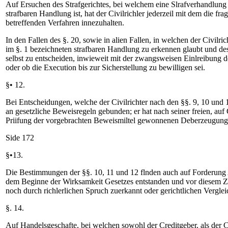
Auf Ersuchen des Strafgerichtes, bei welchem eine Slrafverhandlung 
strafbaren Handlung ist, hat der Civilrichler jederzeil mit dem die fr
betreffenden Verfahren innezuhalten.
In den Fallen des §. 20, sowie in alien Fallen, in welchen der Civilri
im §. 1 bezeichneten strafbaren Handlung zu erkennen glaubt und des
selbst zu entscheiden, inwieweit mit der zwangsweisen Einlreibung d
oder ob die Execution bis zur Sicherstellung zu bewilligen sei.
§• 12.
Bei Entscheidungen, welche der Civilrichter nach den §§. 9, 10 und 11
an gesetzliche Beweisregeln gebunden; er hat nach seiner freien, au
Priifung der vorgebrachten Beweismiltel gewonnenen Deberzeugung 
Side 172
§•13.
Die Bestimmungen der §§. 10, 11 und 12 flnden auch auf Forderun
dem Beginne der Wirksamkeit Gesetzes entstanden und vor diesem Ze
noch durch richlerlichen Spruch zuerkannt oder gerichtlichen Vergleich
§. 14.
Auf Handelsgeschafte, bei welchen sowohl der Creditgeber, als der