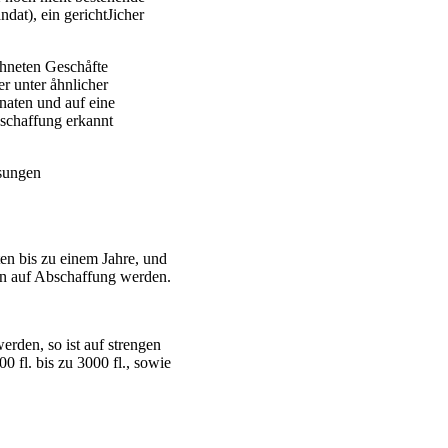
dat), ein gerichtJicher
chneten Geschåfte
r unter åhnlicher
onaten und auf eine
bschaffung erkannt
ssungen
ten bis zu einem Jahre, und
ann auf Abschaffung werden.
rden, so ist auf strengen
 fl. bis zu 3000 fl., sowie