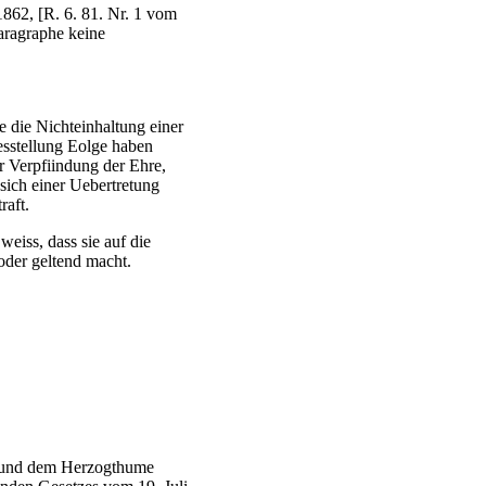
862, [R. 6. 81. Nr. 1 vom
aragraphe keine
 die Nichteinhaltung einer
esstellung Eolge haben
er Verpfiindung der Ehre,
 sich einer Uebertretung
raft.
weiss, dass sie auf die
oder geltend macht.
e und dem Herzogthume