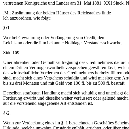
vertretenen Konigreiche und Lander am 31. Mai 1881, XXI Sluck, Nr
.Mit Zuslimmung der beiden Håuser des Reichsrathes finde
lch anzuordnen. wie folgt:
§•1
Wer bei Gewahrung oder Verlångerung von Credit, den
Leichtsinn oder die ihm bekannte Nolhlage, Verstandesschwache,
Side 169
Unerfahrenheit oder Gemuthsaufregnung des Creditnehmers dadurchau
einem Dritten Vermogensvortheileversprechen gewåhren Iåsst, welehe
das wirthschaftliche Verderben des Creditnehmers herbeizufiihren od
sind. macht sich eines Vergehens schuldig und wird mit slrengem Arr
bis zu drei Monaten und mit Geld von 100 fl. bis zu 500 fl. bestraft.
Derselben strafbaren Handlung machl sich schuldig und unterliegt der
Forderung erwirbt und dieselbe weiter veråussert oder geltend macht, 
auf die vorstehend angegebene Art entstanden ist.
§•2.
Wenn zur Verdeckung eines im §. 1 bezeichneten Geschåftes Seheinve
Urkunde, welche unwahre Cmstånde enlhålt, errichtet, oder iiber ein