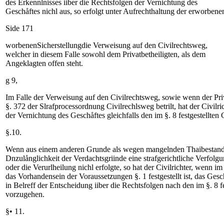
des Erkennlnisses iiber die Rechtsfolgen der Vernichtung des
Geschåftes nichl aus, so erfolgt unter Aufrechthaltung der erworbene
Side 171
worbenenSicherstellungdie Verweisung auf den Civilrechtsweg,
welcher in diesem Falle sowohl dem Privatbetheiligten, als dem
Angeklagten offen steht.
g 9,
Im Falle der Verweisung auf den Civilrechtsweg, sowie wenn der Priv
§. 372 der Slrafprocessordnung Civilrechlsweg betrilt, hat der Civilri
der Vernichtung des Geschåftes gleichfalls den im §. 8 festgestellten
§.10.
Wenn aus einem anderen Grunde als wegen mangelnden Thaibestan
Dnzulånglichkeit der Verdachtsgriinde eine strafgerichtliche Verfolgu
oder die Verurlheilung nichl erfolgte, so hat der Civilrichter, wenn im
das Vorhandensein der Voraussetzungen §. 1 festgestellt ist, das Gesch
in Belreff der Entscheidung iiber die Rechtsfolgen nach den im §. 8 f
vorzugehen.
§• 11.