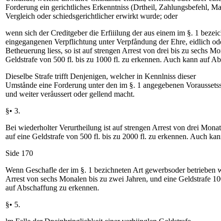
Forderung ein gerichtliches Erkenntniss (Drtheil, Zahlungsbefehl, Man
Vergleich oder schiedsgerichtlicher erwirkt wurde; oder
wenn sich der Creditgeber die Erfiiilung der aus einem im §. 1 bezei
eingegangenen Verpflichtung unter Verpfåndung der Ehre, eidlich ode
Betheuerung liess, so ist auf strengen Arrest von drei bis zu sechs M
Geldstrafe von 500 fl. bis zu 1000 fl. zu erkennen. Auch kann auf A
Dieselbe Strafe trifft Denjenigen, welcher in Kennlniss dieser
Umstånde eine Forderung unter den im §. 1 angegebenen Vorausset
und weiter veråussert oder gellend macht.
§• 3.
Bei wiederholter Verurtheilung ist auf strengen Arrest von drei Mona
auf eine Geldstrafe von 500 fl. bis zu 2000 fl. zu erkennen. Auch k
Side 170
Wenn Geschafle der im §. 1 bezichneten Art gewerbsoder betrieben we
Arrest von sechs Monalen bis zu zwei Jahren, und eine Geldstrafe 1000
auf Abschaffung zu erkennen.
§• 5.