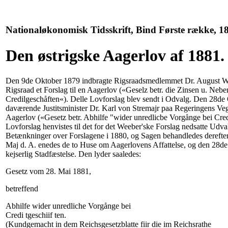
Nationaløkonomisk Tidsskrift, Bind Første række, 18
Den østrigske Aagerlov af 1881.
Den 9de Oktober 1879 indbragte Rigsraadsmedlemmet Dr. August Weeb
Rigsraad et Forslag til en Aagerlov («Geselz betr. die Zinsen u. Nebe
Credilgeschåften«). Delle Lovforslag blev sendt i Odvalg. Den 28de 
daværende Justitsminister Dr. Karl von Stremajr paa Regeringens Veg
Aagerlov («Gesetz betr. Abhilfe "wider unredlicbe Vorgånge bei Cred
Lovforslag henvistes til det for det Weeber'ske Forslag nedsatte Udva
Betænkninger over Forslagene i 1880, og Sagen behandledes derefter 
Maj d. A. enedes de to Huse om Aagerlovens Affattelse, og den 28
kejserlig Stadfæstelse. Den lyder saaledes:
Gesetz vom 28. Mai 1881,
betreffend
Abhilfe wider unredliche Vorgånge bei
Credi tgeschiif ten.
(Kundgemacht in dem Reichsgesetzblatte fiir die im Reichsrathe