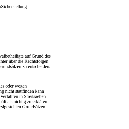
nSicherstellung
albetheiligte auf Grund des
chter iiber die Rechtsfolgen
 Grundsålzen zu entscheiden.
des oder wegen
ng nicht stattflnden kann
 Verfahren in Streitsaehen
åft als nichtig zu erklåren
eslgestellten Grundsåtzen