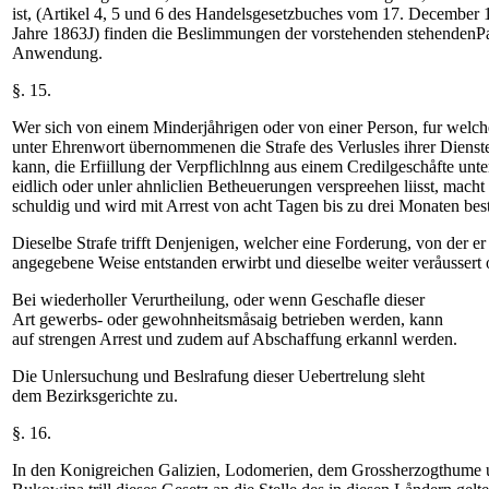
ist, (Artikel 4, 5 und 6 des Handelsgesetzbuches vom 17. December 1
Jahre 1863J) finden die Beslimmungen der vorstehenden stehendenP
Anwendung.
§. 15.
Wer sich von einem Minderjåhrigen oder von einer Person, fur welche
unter Ehrenwort übernommenen die Strafe des Verlusles ihrer Dienst
kann, die Erfiillung der Verpflichlnng aus einem Credilgeschåfte unt
eidlich oder unler ahnliclien Betheuerungen verspreehen liisst, macht
schuldig und wird mit Arrest von acht Tagen bis zu drei Monaten best
Dieselbe Strafe trifft Denjenigen, welcher eine Forderung, von der er 
angegebene Weise entstanden erwirbt und dieselbe weiter veråussert 
Bei wiederholler Verurtheilung, oder wenn Geschafle dieser
Art gewerbs- oder gewohnheitsmåsaig betrieben werden, kann
auf strengen Arrest und zudem auf Abschaffung erkannl werden.
Die Unlersuchung und Beslrafung dieser Uebertrelung sleht
dem Bezirksgerichte zu.
§. 16.
In den Konigreichen Galizien, Lodomerien, dem Grossherzogthum