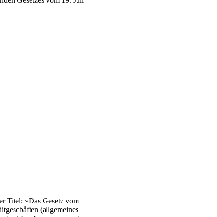
tenden Gesetzes vom 19. Juli
er Titel: »Das Gesetz vom
itgescbåften (allgemeines