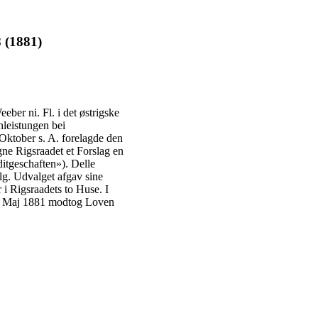
 (1881)
er ni. Fl. i det østrigske
nleistungen bei
Oktober s. A. forelagde den
ne Rigsraadet et Forslag en
itgeschaften»). Delle
lg. Udvalget afgav sine
i Rigsraadets to Huse. I
de Maj 1881 modtog Loven