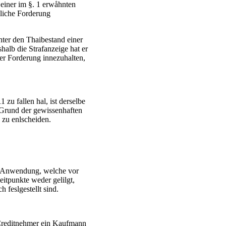
einer im §. 1 erwåhnten
agliche Forderung
chter den Thaibestand einer
halb die Strafanzeige hat er
er Forderung innezuhalten,
 zu fallen hal, ist derselbe
f Grund der gewissenhaften
zu enlscheiden.
g Anwendung, welche vor
itpunkte weder gelilgt,
 feslgestellt sind.
 Creditnehmer ein Kaufmann