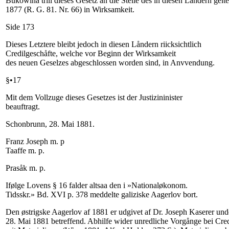
Bukowina trill dieses Gesetz an die Stelle des in diesen Låndern gel
1877 (R. G. 81. Nr. 66) in Wirksamkeit.
Side 173
Dieses Letztere bleibt jedoch in diesen Låndern riicksichtlich
Credilgeschåfte, welche vor Beginn der Wirksamkeit
des neuen Geselzes abgeschlossen worden sind, in Anvvendung.
§•17
Mit dem Vollzuge dieses Gesetzes ist der Justizininister
beauftragt.
Schonbrunn, 28. Mai 1881.
Franz Joseph m. p
Taaffe m. p.
Prasåk m. p.
Ifølge Lovens § 16 falder altsaa den i »Nationaløkonom.
Tidsskr.» Bd. XVI p. 378 meddelte galiziske Aagerlov bort.
Den østrigske Aagerlov af 1881 er udgivet af Dr. Joseph Kaserer und
28. Mai 1881 betreffend. Abhilfe wider unredliche Vorgånge bei Cred