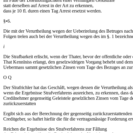
lm Falle der Dneinbringlichkeit einer verhiinglen Geldstrafe
statt derselben auf Arrest in der Art zu erkennen,
dass je 10 fl. duren einen Tag Arrest ersetzst werden.
§•6.
Die mit der Verurtheilung wegen der Ueberirelung des Betruges nach
Folgen trelen auch bei der Verurtheilung wegen des im §. 1 bezeich
i
Die Strafbarkeit erlischt, wenn der Thater, bevor der offentliche oder
That Kennlniss erlangt, den geselzwidrigen Vorgang behebt und de
Uebermass sammt gesetzlichen Zinsen vom Tage des Bezuges an zuru
O Q
Der Slrafrichler hat das Geschåft, wegen dessen die Verurtheilung als
wenn die Ergebnisse Strafverfahrens ausreichen, zu erkennen, dass 
Credilnehmer gegenseitig Geleistele geselzlichen Zinsen vom Tage d
zuriickzuerstatten
Ergibt sich aus der Berechnung der gegenseitig zuriickzuerstattenden
Creditgeber, so haftet hiefiir die fiir die vertragsmåssige Forderung 
Reichen die Ergebnisse des Strafverfahrens zur Fållung