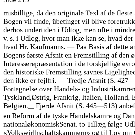
misbillige, da den originale Texl af de fleste
Bogen vil finde, übetinget vil blive foretru
derhos undertiden i Udtog, men ofte i mindre
v. s. i Udlog, hvor man ikke kan se, hvad de
hvad Hr. Kaufmanns. — Paa Basis af dette an
Bogens første Afsnit en Fremstilling af den
Interesserepræsentation i de forskjellige evr
den historiske Fremstilling savnes Ligelighed
den ikke er fejlfri. — Tredje Afsnit (S. 427
Fortegnelse over Handels- og Industrikamren
Tyskland,Østrig, Frankrig, Italien, Holland,
Belgien.
Fjerde Afsnit (S. 445—513) anbef
—
en Reform af de tyske Handelskamre og Dann
nationaløkonomiskSenat. to Tillæg følge Udk
«Volkswirlhschaftskammern» og til Lov om O