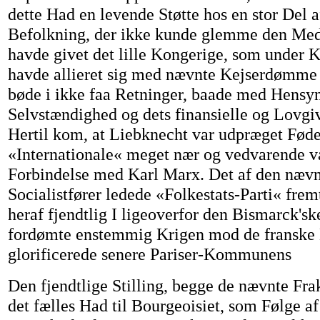
dette Had en levende Støtte hos en stor Del 
Befolkning, der ikke kunde glemme den Medf
havde givet det lille Kongerige, som under 
havde allieret sig med nævnte Kejserdømme 
bøde i ikke faa Retninger, baade med Hensyn 
Selvstændighed og dets finansielle og Lovgi
Hertil kom, at Liebknecht var udpræget Føder
«Internationale« meget nær og vedvarende var
Forbindelse med Karl Marx. Det af den nævn
Socialistfører ledede «Folkestats-Parti« frem
heraf fjendtlig I ligeoverfor den Bismarck'ske
fordømte enstemmig Krigen mod de franske
glorificerede senere Pariser-Kommunens
Den fjendtlige Stilling, begge de nævnte Frakt
det fælles Had til Bourgeoisiet, som Følge a