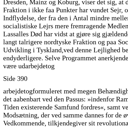
Dresden, Mainz og Koburg, viser det sig, at 
Fraktion i ikke faa Punkter har vundet Sejr, 
Indflydelse, der fra den i Antal mindre mell
socialistiske Lejrs mere fremragende Medle
Lassalles Død har vidst at gjøre sig gjældend
langt talrigere nordtyske Fraktion og paa So
Udvikling i Tyskland,ved denne Lejlighed be
endyderligere. Selve Programmet anerkjendes
være udarbejdetog
Side 390
arbejdetogformuleret med megen Behændighe
det aabenbart ved den Passus: »indenfor Ram
Tiden existerende Samfund fordres«, samt v
Modsætning, der ved samme dannes for de øv
Vedkommende, tilkjendegiver sit revolution