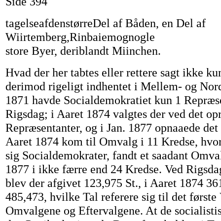
Side 394
tagelseafdenstørreDel af Båden, en Del af
Wiirtemberg,Rinbaiemognogle
store Byer, deriblandt Miinchen.
Hvad der her tabtes eller rettere sagt ikke ku
derimod rigeligt indhentet i Mellem- og Nord
1871 havde Socialdemokratiet kun 1 Repræse
Rigsdag; i Aaret 1874 valgtes der ved det op
Repræsentanter, og i Jan. 1877 opnaaede det
Aaret 1874 kom til Omvalg i 11 Kredse, hvor 
sig Socialdemokrater, fandt et saadant Omva
1877 i ikke færre end 24 Kredse. Ved Rigsda
blev der afgivet 123,975 St., i Aaret 1874 36
485,473, hvilke Tal referere sig til det første 
Omvalgene og Eftervalgene. At de socialisti