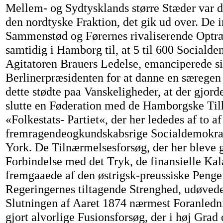
Mellem- og Sydtysklands større Stæder var d
den nordtyske Fraktion, det gik ud over. De 
Sammenstød og Førernes rivaliserende Optræ
samtidig i Hamborg til, at 5 til 600 Socialde
Agitatoren Brauers Ledelse, emanciperede si
Berlinerpræsidenten for at danne en særegen
dette stødte paa Vanskeligheder, at der gjord
slutte en Føderation med de Hamborgske Til
«Folkestats- Partiet«, der her lededes af to 
fremragendeogkundskabsrige Socialdemokrat
York. De Tilnærmelsesforsøg, der her bleve g
Forbindelse med det Tryk, de finansielle Kal
fremgaaede af den østrigsk-preussiske Penge
Regeringernes tiltagende Strenghed, udøvede
Slutningen af Aaret 1874 nærmest Foranlednin
gjort alvorlige Fusionsforsøg, der i høj Gra