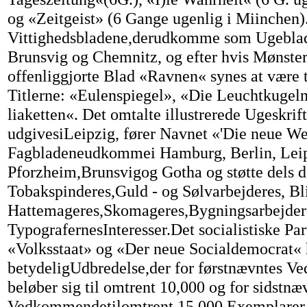
og «Zeitgeist» (6 Gange ugenlig i Miinchen)
Vittighedsbladene,derudkomme som Ugeblad
Brunsvig og Chemnitz, og efter hvis Mønste
offenliggjorte Blad «Ravnen« synes at være t
Titlerne: «Eulenspiegel», «Die Leuchtkugel
liaketten«. Det omtalte illustrerede Ugeskrift
udgivesiLeipzig, fører Navnet «'Die neue We
Fagbladeneudkommei Hamburg, Berlin, Leip
Pforzheim,Brunsvigog Gotha og støtte dels d
Tobakspinderes,Guld - og Sølvarbejderes, Bl
Hattemageres,Skomageres,Bygningsarbejdere
TypografernesInteresser.Det socialistiske Pa
«Volksstaat» og «Der neue Socialdemocrat«
betydeligUdbredelse,der for førstnævntes 
beløber sig til omtrent 10,000 og for sidstnæ
Vedkommendetilomtrent 15,000 Exemplarer.