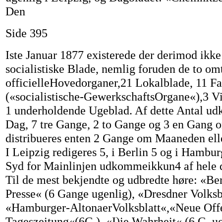
Den
Side 395
Iste Januar 1877 existerede der derimod ikke
socialistiske Blade, nemlig foruden de to om
officielleHovedorganer,21 Lokalblade, 11 F
(«socialistische-GewerkschaftsOrgane«),3 Vi
1 underholdende Ugeblad. Af dette Antal u
Dag, 7 tre Gange, 2 to Gange og 3 en Gang 
distribueres enten 2 Gange om Maaneden ell
I Leipzig redigeres 5, i Berlin 5 og i Hambur
Syd for Mainlinjen udkommeikkun4 af hele d
Til de mest bekjendte og udbredte høre: «Ber
Presse« (6 Gange ugenlig), «Dresdner Volksb
«Hamburger-AltonaerVolksblatt«,«Neue Off
Tageszeitung«(6G.), «I)ie Wahrheit« (6 G. ug