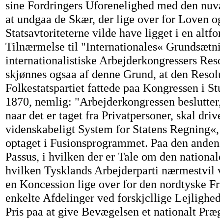
sine Fordringers Uforenelighed med den nuv
at undgaa de Skær, der lige over for Loven o
Statsavtoriteterne vilde have ligget i en altfo
Tilnærmelse til "Internationales« Grundsætn
internationalistiske Arbejderkongressers Res
skjønnes ogsaa af denne Grund, at den Resol
Folkestatspartiet fattede paa Kongressen i Stu
1870, nemlig: "Arbejderkongressen beslutter,
naar det er taget fra Privatpersoner, skal drive
videnskabeligt System for Statens Regning«,
optaget i Fusionsprogrammet. Paa den anden
Passus, i hvilken der er Tale om den nationa
hvilken Tysklands Arbejderparti nærmestvil 
en Koncession lige over for den nordtyske Fr
enkelte Afdelinger ved forskjcllige Lejlighed
Pris paa at give Bevægelsen et nationalt Præ