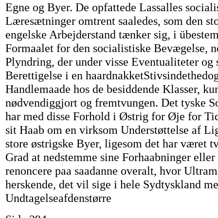
Egne og Byer. De opfattede Lassalles sociali
Læresætninger omtrent saaledes, som den st
engelske Arbejderstand tænker sig, i übeste
Formaalet for den socialistiske Bevægelse, 
Plyndring, der under visse Eventualiteter o
Berettigelse i en haardnakketStivsindethed
Handlemaade hos de besiddende Klasser, ku
nødvendiggjort og fremtvungen. Det tyske S
har med disse Forhold i Østrig for Øje for T
sit Haab om en virksom Understøttelse af Li
store østrigske Byer, ligesom det har været tv
Grad at nedstemme sine Forhaabninger eller 
renoncere paa saadanne overalt, hvor Ultra
herskende, det vil sige i hele Sydtyskland m
Undtagelseafdenstørre