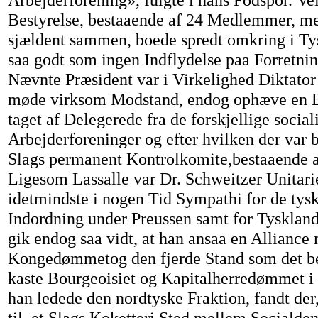
Bestyrelse, bestaaende af 24 Medlemmer, me
sjældent sammen, boede spredt omkring i Ty
saa godt som ingen Indflydelse paa Forretni
Nævnte Præsident var i Virkelighed Diktator
møde virksom Modstand, endog ophæve en Be
taget af Delegerede fra de forskjellige social
Arbejderforeninger og efter hvilken der var b
Slags permanent Kontrolkomite,bestaaende
Ligesom Lassalle var Dr. Schweitzer Unitari
idetmindste i nogen Tid Sympathi for de tys
Indordning under Preussen samt for Tysklan
gik endog saa vidt, at han ansaa en Alliance
Kongedømmetog den fjerde Stand som det bed
kaste Bourgeoisiet og Kapitalherredømmet i
han ledede den nordtyske Fraktion, fandt der
til, et Slags Koketteri Sted mellem Socialde