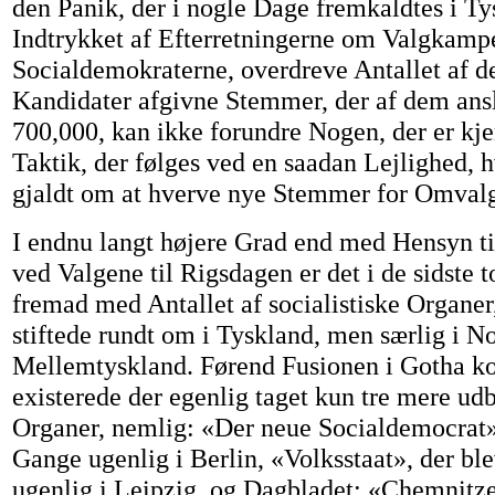
den Panik, der i nogle Dage fremkaldtes i T
Indtrykket af Efterretningerne om Valgkam
Socialdemokraterne, overdreve Antallet af de
Kandidater afgivne Stemmer, der af dem ansl
700,000, kan ikke forundre Nogen, der er kj
Taktik, der følges ved en saadan Lejlighed, h
gjaldt om at hverve nye Stemmer for Omval
I endnu langt højere Grad end med Hensyn t
ved Valgene til Rigsdagen er det i de sidste 
fremad med Antallet af socialistiske Organer
stiftede rundt om i Tyskland, men særlig i N
Mellemtyskland. Førend Fusionen i Gotha ko
existerede der egenlig taget kun tre mere udb
Organer, nemlig: «Der neue Socialdemocrat
Gange ugenlig i Berlin, «Volksstaat», der bl
ugenlig i Leipzig, og Dagbladet: «Chemnitzer