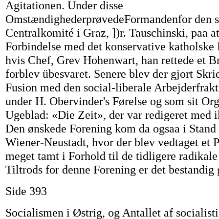
Agitationen. Under disse
OmstændighederprøvedeFormandenfor den so
Centralkomité i Graz, ])r. Tauschinski, paa a
Forbindelse med det konservative katholske Pa
hvis Chef, Grev Hohenwart, han rettede et Br
forblev übesvaret. Senere blev der gjort Skrid
Fusion med den social-liberale Arbejderfrak
under H. Obervinder's Førelse og som sit Or
Ugeblad: «Die Zeit», der var redigeret med i
Den ønskede Forening kom da ogsaa i Stand 
Wiener-Neustadt, hvor der blev vedtaget et P
meget tamt i Forhold til de tidligere radikal
Tiltrods for denne Forening er det bestandi
Side 393
Socialismen i Østrig, og Antallet af socialist