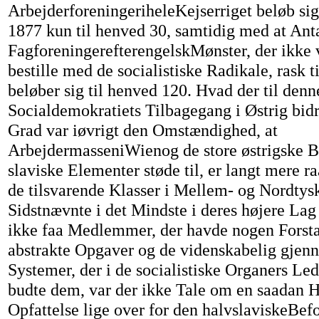
ArbejderforeningeriheleKejserriget beløb sig
1877 kun til henved 30, samtidig med at Anta
FagforeningerefterengelskMønster, der ikke 
bestille med de socialistiske Radikale, rask t
beløber sig til henved 120. Hvad der til denn
Socialdemokratiets Tilbagegang i Østrig bidr
Grad var iøvrigt den Omstændighed, at
ArbejdermasseniWienog de store østrigske B
slaviske Elementer støde til, er langt mere r
de tilsvarende Klasser i Mellem- og Nordty
Sidstnævnte i det Mindste i deres højere La
ikke faa Medlemmer, der havde nogen Forsta
abstrakte Opgaver og de videnskabelig gje
Systemer, der i de socialistiske Organers Led
budte dem, var der ikke Tale om en saadan 
Opfattelse lige over for den halvslaviskeBe