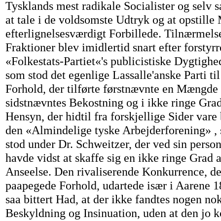
Tysklands mest radikale Socialister og selv sa
at tale i de voldsomste Udtryk og at opstille
efterlignelsesværdigt Forbillede. Tilnærmel
Fraktioner blev imidlertid snart efter forstyr
«Folkestats-Partiet«'s publicistiske Dygtigh
som stod det egenlige Lassalle'anske Parti ti
Forhold, der tilførte førstnævnte en Mængde
sidstnævntes Bekostning og i ikke ringe Gra
Hensyn, der hidtil fra forskjellige Sider vare
den «Almindelige tyske Arbejderforening» 
stod under Dr. Schweitzer, der ved sin pers
havde vidst at skaffe sig en ikke ringe Grad 
Anseelse. Den rivaliserende Konkurrence, de
paapegede Forhold, udartede især i Aarene 18
saa bittert Had, at der ikke fandtes nogen n
Beskyldning og Insinuation, uden at den jo k