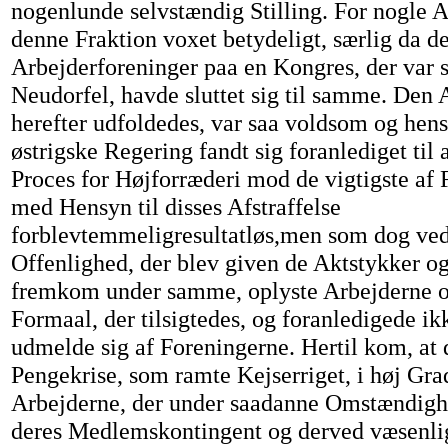
nogenlunde selvstændig Stilling. For nogle A
denne Fraktion voxet betydeligt, særlig da de
Arbejderforeninger paa en Kongres, der var 
Neudorfel, havde sluttet sig til samme. Den A
herefter udfoldedes, var saa voldsom og hens
østrigske Regering fandt sig foranlediget til
Proces for Højforræderi mod de vigtigste af 
med Hensyn til disses Afstraffelse
forblevtemmeligresultatløs,men som dog ved
Offenlighed, der blev given de Aktstykker og
fremkom under samme, oplyste Arbejderne 
Formaal, der tilsigtedes, og foranledigede ikk
udmelde sig af Foreningerne. Hertil kom, at 
Pengekrise, som ramte Kejserriget, i høj Grad
Arbejderne, der under saadanne Omstændighe
deres Medlemskontingent og derved væsenl