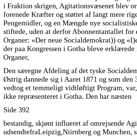
i Fraktion skrigen, Agitationsvæsenet blev o
forenede Kræfter og støttet af langt mere rige
Pengemidler, og en Mængde nye socialistisk
stiftede, uden at derfor Abonnentantallet for 
Organer: «Der neue Socialdemokrat)) og «I)e
der paa Kongressen i Gotha bleve erklærede f
Organer,
Den særegne Afdeling af det tyske Socialdemo
Østrig dannede sig i Aaret 1871 og som den 
vedtog et temmeligt vidtløftigt Program, var,
ikke repræsenteret i Gotha. Den har næsten
Side 392
bestandig, skjønt influeret af omrejsende Agi
udsendtefraLeipzig,Niirnberg og Munchen, s