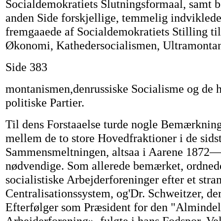
Socialdemokratiets Slutningsformaal, samt b
anden Side forskjellige, temmelig indvikled
fremgaaede af Socialdemokratiets Stilling til
Økonomi, Kathedersocialismen, Ultramonta
Side 383
montanismen,denrussiske Socialisme og de 
politiske Partier.
Til dens Forstaaelse turde nogle Bemærknin
mellem de to store Hovedfraktioner i de sids
Sammensmeltningen, altsaa i Aarene 1872—
nødvendige. Som allerede bemærket, ordned
socialistiske Arbejderforeninger efter et stra
Centralisationssystem, og'Dr. Schweitzer, de
Efterfølger som Præsident for den "Almindel
Arbejderforening», fulgte i hans Fodspor. Vel