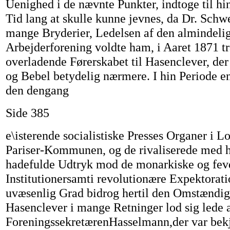
Uenighed i de nævnte Punkter, indtoge til h
Tid lang at skulle kunne jevnes, da Dr. Schwe
mange Bryderier, Ledelsen af den almindelig
Arbejderforening voldte ham, i Aaret 1871 tr
overladende Førerskabet til Hasenclever, de
og Bebel betydelig nærmere. I hin Periode e
den dengang
Side 385
e\isterende socialistiske Presses Organer i L
Pariser-Kommunen, og de rivaliserede med h
hadefulde Udtryk mod de monarkiske og fev
Institutionersamti revolutionære Expektoratio
uvæsenlig Grad bidrog hertil den Omstændigh
Hasenclever i mange Retninger lod sig lede 
ForeningssekretærenHasselmann,der var bek