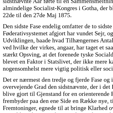
sidstnævnte Aar førte til en Sammensmeltni
almindelige Socialist-Kongres i Gotha, der b
22de til den 27de Maj 1875.
Den sidste Fase endelig omfatter de to sidste 
Føderativsystemet afgjort har vundet Sejr, og
Udviklingen, baade hvad Tilhængernes Antal
ved hvilke der virkes, angaar, har taget et sa
stærkt Opsving, at det forenede tyske Social
blevet en Faktor i Statslivet, der ikke mere 
nogensomhelst mere vigtig politisk eller soc
Det er nærmest den tredje og fjerde Fase og 
overvejende Grad den sidstnævnte, der i det 
blive gjort til Gjenstand for en orienterende
frembyder paa den ene Side en Række nye, ti
Fremtoninger, egnede til at bringe Klarhed o