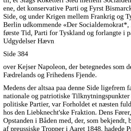
ene, det konservative Parti og Fyrst Bismar
Side, og under Krigen mellem Frankrig og Ty
Berlin udkommende «Der Socialdemokrat*, i 
første Tid, Parti for Tyskland og forlangte i p
Udgydelser Hævn
Side 384
over Kejser Napoleon, der betegnedes som de
Fædrelands og Frihedens Fjende.
Medens der altsaa paa denne Side ligefrem fa
nationale og patriotiske Tilknytningspunkter 
politiske Partier, var Forholdet et næsten fu
hos den Liebknecht'ske Fraktion. Dens Fører
Opstanden i Båden med, der, som bekjendt, 
af preussiske Tropper i Aaret 1848, hadede P