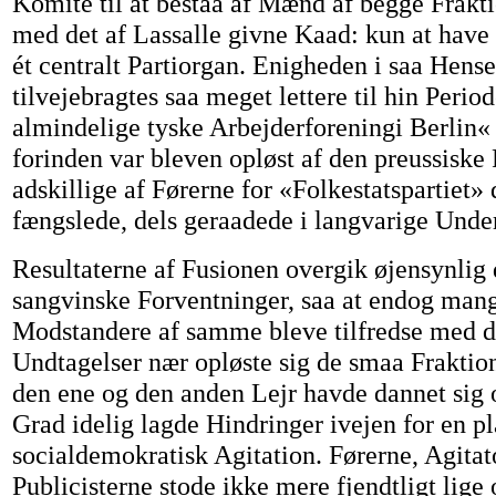
Komite til at bestaa af Mænd af begge Frakt
med det af Lassalle givne Kaad: kun at have
ét centralt Partiorgan. Enigheden i saa Hens
tilvejebragtes saa meget lettere til hin Peri
almindelige tyske Arbejderforeningi Berlin
forinden var bleven opløst af den preussisk
adskillige af Førerne for «Folkestatspartiet» 
fængslede, dels geraadede i langvarige Under
Resultaterne af Fusionen overgik øjensynlig
sangvinske Forventninger, saa at endog mange
Modstandere af samme bleve tilfredse med d
Undtagelser nær opløste sig de smaa Fraktion
den ene og den anden Lejr havde dannet sig o
Grad idelig lagde Hindringer ivejen for en p
socialdemokratisk Agitation. Førerne, Agitat
Publicisterne stode ikke mere fjendtligt lige