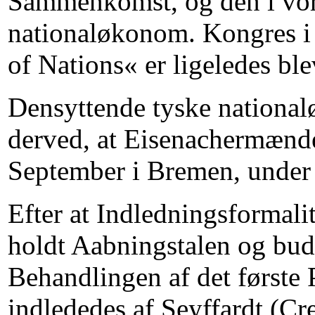
Sammenkomst, og den i vor
nationaløkonom. Kongres i 
of Nations« er ligeledes bl
Densyttende tyske nationalø
derved, at Eisenachermænde
September i Bremen, under
Efter at Indledningsformali
holdt Aabningstalen og bu
Behandlingen af det første
indlededes af Seyffardt (C