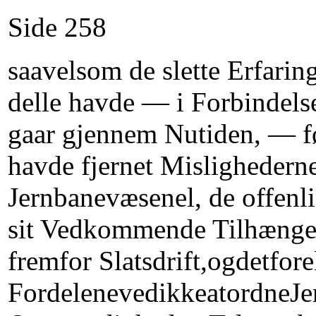
Side 258
saavelsom de slette Erfarin
delle havde — i Forbindelse
gaar gjennem Nutiden, — fø
havde fjernet Mislighedern
Jernbanevæsenel, de offenlig
sit Vedkommende Tilhænger 
fremfor Slatsdrift,ogdetfo
FordelenevedikkeatordneJe