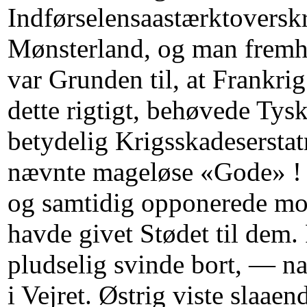
Indførselensaastærktoversk
Mønsterland, og man fremhæ
var Grunden til, at Frankri
dette rigtigt, behøvede Tys
betydelig Krigsskadesersta
nævnte mageløse «Gode» ! D
og samtidig opponerede mod
havde givet Stødet til dem
pludselig svinde bort, — na
i Vejret. Østrig viste slaae