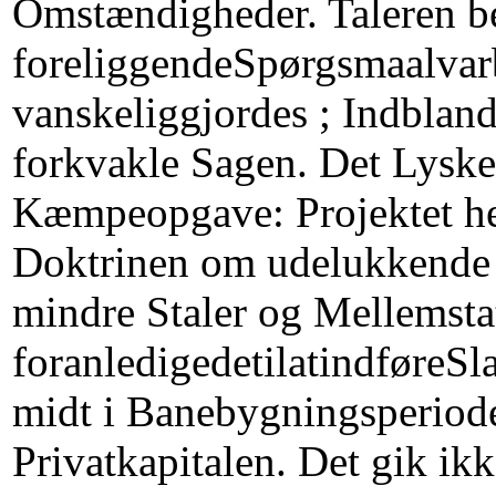
Omstændigheder. Taleren be
foreliggendeSpørgsmaalvarbl
vanskeliggjordes ; Indbland
forkvakle Sagen. Det Lyske
Kæmpeopgave: Projektet her
Doktrinen om udelukkende S
mindre Staler og Mellemstat
foranledigedetilatindføreSl
midt i Banebygningsperiode
Privatkapitalen. Det gik ik