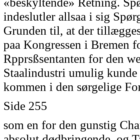
«beskyltende» Retning. Sp
indeslutler allsaa i sig Sp
Grunden til, at der tillæg
paa Kongressen i Bremen for
Rpprsßsentanten for den wes
Staalindustri umulig kunde
kommen i den sørgelige For
Side 255
som en for den gunstig Cha
absolut dødbringende, og Ta