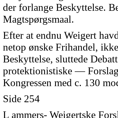
der forlange Beskyttelse. B
Magtspørgsmaal.
Efter at endnu Weigert havde
netop ønske Frihandel, ikk
Beskyttelse, sluttede Debatt
protektionistiske — Forsla
Kongressen med c. 130 mod
Side 254
L ammers- Weigertske Fors