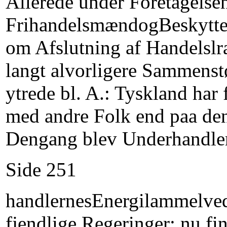
Allerede under Foretagelse
FrihandelsmændogBeskyttels
om Afslutning af Handelslra
langt alvorligere Sammenst
ytrede bl. A.: Tyskland har 
med andre Folk end paa den 
Dengang blev Underhandle
Side 251
handlernesEnergilammelved
fjendlige Regeringer; nu fi