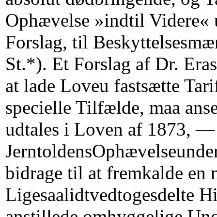
Ophævelse »indtil Videre« u
Forslag, til Beskyttelsesm
St.*). Et Forslag af Dr. Era
at lade Loveu fastsætte Tarif
specielle Tilfælde, maa anse
udtales i Loven af 1873, — 
JerntoldensOphævelseunder
bidrage til at fremkalde en
Ligesaalidtvedtogesdelte Hi
anstillede omhyggelige Unde