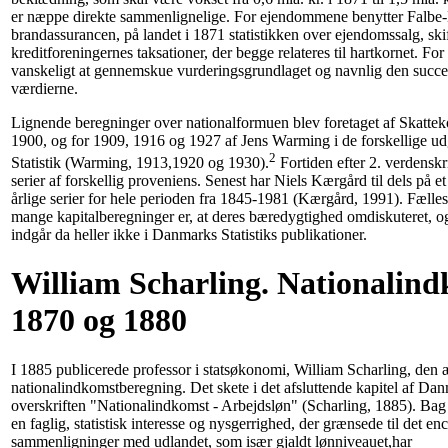
er næppe direkte sammenlignelige. For ejendommene benytter Falbe
brandassurancen, på landet i 1871 statistikken over ejendomssalg, skif
kreditforeningernes taksationer, der begge relateres til hartkornet. For 
vanskeligt at gennemskue vurderingsgrundlaget og navnlig den succe
værdierne.
Lignende beregninger over nationalformuen blev foretaget af Skatte
1900, og for 1909, 1916 og 1927 af Jens Warming i de forskellige u
2
Statistik (Warming, 1913,1920 og 1930).
Fortiden efter 2. verdenskr
serier af forskellig proveniens. Senest har Niels Kærgård til dels på e
årlige serier for hele perioden fra 1845-1981 (Kærgård, 1991). Fælle
mange kapitalberegninger er, at deres bæredygtighed omdiskuteret, og
indgår da heller ikke i Danmarks Statistiks publikationer.
William Scharling. Nationalin
1870 og 1880
I 1885 publicerede professor i statsøkonomi, William Scharling, den 
nationalindkomstberegning. Det skete i det afsluttende kapitel af Dan
overskriften "Nationalindkomst - Arbejdsløn" (Scharling, 1885). Bag 
en faglig, statistisk interesse og nysgerrighed, der grænsede til det e
sammenligninger med udlandet, som især gjaldt lønniveauet,har