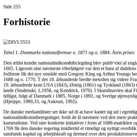
Side 255
Forhistorie
Tabel 1. Danmarks nationalformue o. 1871 og o. 1884. Årets priser.
Den ældst kendte nationalindkom&ibciegiiing blev publi^eiet af engl
1665. Ligesom sine nærmeste efterfølgere var den et barn af datidens 
fodfæste fik det nye område med Gregory King og Arthur Youngs ber
1688 og o. 1770. T det 18. århundrede bredte metoden sig videre Fra
19. århundrede kom USA (1843), Østrig (1861) og Tyskland (1863) ti
lande (Studenski, 1,1958, og Kendrick, 1970). I Skandinavien skal F
tidligst, fulgt af Danmark i 1885, Norge i 1891, og Sverige øjensynli
(Hjerppe, 1989,33, og Aukrust, 1992).
De danske merkantilister ser ikke ud til at have kastet sig ud i egentli
nationalindkomstberegninger. fordi de lå nærmere ved den mere prakt
kameralisme. Ved sine konkrete initiativer i form af 1688-matriklen og
1769 fik den danske regering imidlertid et rimeligt og nyttigt overbl
samfunds kapital og arbejdskraft og dermed over dets produktionsevn