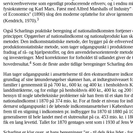
serviceerhvervene som egentligt producerende erhverv, og i endnu min
fysiokraterne og Karl Marx. Først med Alfred Marshalls of Industry" 
of Economics" (1890) slog den moderne opfattelse for alvor igennem
3
(Kendrich, 1970).
Også Scharlings praktiske beregning af nationalindkomsten fortjen
principper. Opgørelser af nationalindkomst og nationalprodukt kan ske 
metoder. Den indkomststatistiske metode, der bygger på de erhverve
produktionsstatistiske metode, som tager udgangspunkt i produktione
fradrag af rå- og hjælpestoffer, og den anvendelsesorienterede metode, 
og investeringer. Med korrektioner for forholdet til udlandet giver d
4
hovedresultat.
Som de fleste andre tidlige beregninger Scharling den
Han tager udgangspunkt i ansættelserne til den ekstraordinære indkom
grundlag af sine lønundersøgelser skønner han, at indtægtsniveauet fo
familier i gennemsnit lå på 700 kr., 600 kr. og 400 kr. i henholdsvis
landdistrikterne, og for enlige på henholdsvis 400 kr., 400 kr. og 200
hensyn til nogle tabeltekniske problemer når han frem til et skøn for
nationalindkomst i 1870 på 374 mio. kr. For at finde et niveau for in
dernæst udgangspunkt i de løbende indkomstansættelser i København
frem til en stigning i indkomsten pr. indbygger fra 1870 til 1880 på 
generaliserer til hele landet med et slutresultat på ca. 453 mio. kr. i 1
fik en lang levetid. Tallet for 1870 gentages sent som i 1930 af Jens
Scharling er klar over, at hans beregninger "er - til dels ikke lidet - for