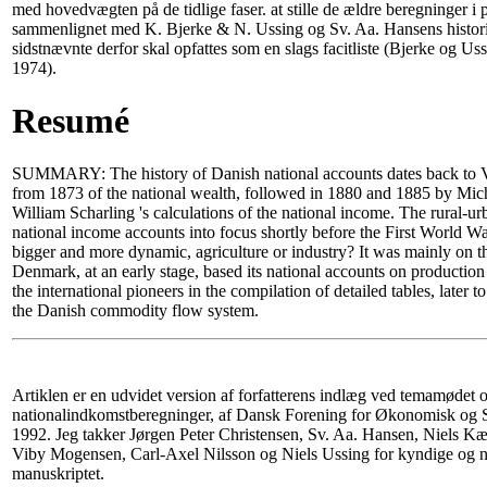
med hovedvægten på de tidlige faser. at stille de ældre beregninger i p
sammenlignet med K. Bjerke & N. Ussing og Sv. Aa. Hansens historis
sidstnævnte derfor skal opfattes som en slags facitliste (Bjerke og U
1974).
Resumé
SUMMARY: The history of Danish national accounts dates back to V
from 1873 of the national wealth, followed in 1880 and 1885 by Mich
William Scharling 's calculations of the national income. The rural-u
national income accounts into focus shortly before the First World W
bigger and more dynamic, agriculture or industry? It was mainly on the
Denmark, at an early stage, based its national accounts on production
the international pioneers in the compilation of detailed tables, later t
the Danish commodity flow system.
Artiklen er en udvidet version af forfatterens indlæg ved temamødet 
nationalindkomstberegninger, af Dansk Forening for Økonomisk og Soc
1992. Jeg takker Jørgen Peter Christensen, Sv. Aa. Hansen, Niels K
Viby Mogensen, Carl-Axel Nilsson og Niels Ussing for kyndige og ny
manuskriptet.