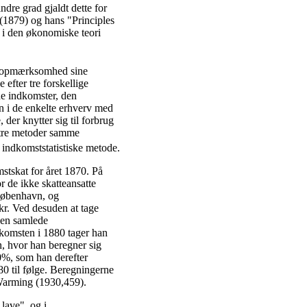
dre grad gjaldt dette for
(1879) og hans "Principles
 i den økonomiske teori
er opmærksomhed sine
efter tre forskellige
de indkomster, den
n i de enkelte erhverv med
der knytter sig til forbrug
e tre metoder samme
 indkomststatistiske metode.
stskat for året 1870. På
r de ikke skatteansatte
 København, og
 kr. Ved desuden at tage
 den samlede
dkomsten i 1880 tager han
, hvor han beregner sig
10%, som han derefter
880 til følge. Beregningerne
 Warming (1930,459).
 lave", og i