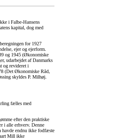
ikke i Falbe-Hansens
tatens kapital, dog med
 beregningen for 1927
ndelse, ejer og ejerform.
939 og 1945 (Økonomiske
nger, udarbejdet af Danmarks
t og revideret i
0-78 (Det Økonomiske Råd,
sing skyldes P. Milhøj.
rling fælles med
dømme efter den praktiske
r i alle erhverv. Denne
men havde endnu ikke fodfæste
art Mill ikke