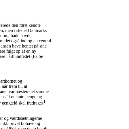
erede den først kendte
en, men i stedet Danmarks
igdom, både havde
 om det også indtog en central
ansen have hentet på sine
re fulgt op af en ny
re i århundredet (Falbe-
artkornet og
år frem til, at
iveauet var næsten det samme
, mens "kontante penge og
1
r gengæld skal fradrages
.
der og værdisætningerne
inkl. privat bohave og
kr. i 1884, men de to beløb