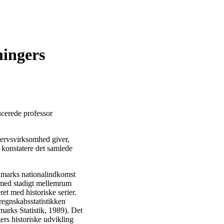
ingers
ucerede professor
hvervsvirksomhed giver,
t konstatere det samlede
nmarks nationalindkomst
 med stadigt mellemrum
ret med historiske serier.
regnskabsstatistikken
arks Statistik, 1989). Det
rs historiske udvikling