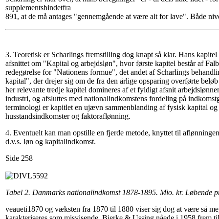
supplementsbindetfra
891, at de må antages "gennemgående at være alt for lave". Både niv
3. Teoretisk er Scharlings fremstilling dog knapt så klar. Hans kapitel e
afsnittet om "Kapital og arbejdsløn", hvor første kapitel består af 
redegørelse for "Nationens formue", det andet af Scharlings behandl
kapital", der drejer sig om de fra den årlige opsparing overførte beløb
her relevante tredje kapitel domineres af et fyldigt afsnit arbejdsløn
industri, og afsluttes med nationalindkomstens fordeling på indkomst
terminologi er kapitlet en ujævn sammenblanding af fysisk kapital og 
husstandsindkomster og faktoraflønning.
4. Eventuelt kan man opstille en fjerde metode, knyttet til aflønninge
d.v.s. løn og kapitalindkomst.
Side 258
Tabel 2. Danmarks nationalindkomst 1878-1895. Mio. kr. Løbende pr
veaueti1870 og væksten fra 1870 til 1880 viser sig dog at være så meg
karakteriseres som misvisende. Bjerke & Ussing nåede i 1958 frem til