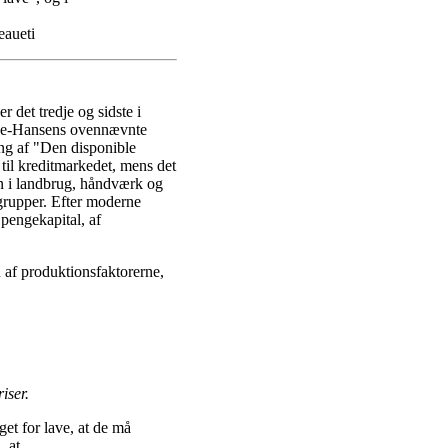
eaueti
r det tredje og sidste i
Falbe-Hansens ovennævnte
ing af "Den disponible
 til kreditmarkedet, mens det
nen i landbrug, håndværk og
grupper. Efter moderne
pengekapital, af
n af produktionsfaktorerne,
iser.
et for lave, at de må
, at