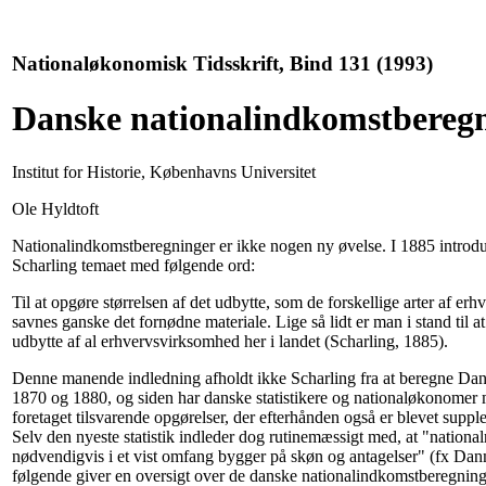
Nationaløkonomisk Tidsskrift, Bind 131 (1993)
Danske nationalindkomstberegn
Institut for Historie, Københavns Universitet
Ole Hyldtoft
Nationalindkomstberegninger er ikke nogen ny øvelse. I 1885 introd
Scharling temaet med følgende ord:
Til at opgøre størrelsen af det udbytte, som de forskellige arter af er
savnes ganske det fornødne materiale. Lige så lidt er man i stand til a
udbytte af al erhvervsvirksomhed her i landet (Scharling, 1885).
Denne manende indledning afholdt ikke Scharling fra at beregne Da
1870 og 1880, og siden har danske statistikere og nationaløkonomer
foretaget tilsvarende opgørelser, der efterhånden også er blevet supple
Selv den nyeste statistik indleder dog rutinemæssigt med, at "national
nødvendigvis i et vist omfang bygger på skøn og antagelser" (fx Danm
følgende giver en oversigt over de danske nationalindkomstberegninge