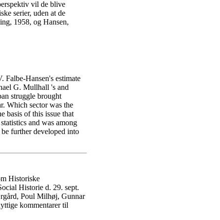
erspektiv vil de blive
ke serier, uden at de
ssing, 1958, og Hansen,
. Falbe-Hansen's estimate
ael G. Mullhall 's and
rban struggle brought
ar. Which sector was the
 basis of this issue that
 statistics and was among
o be further developed into
om Historiske
ial Historie d. 29. sept.
ærgård, Poul Milhøj, Gunnar
ttige kommentarer til