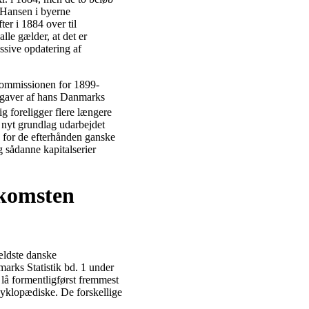
-Hansen i byerne
ter i 1884 over til
alle gælder, at det er
ssive opdatering af
kommissionen for 1899-
dgaver af hans Danmarks
ig foreligger flere længere
t nyt grundlag udarbejdet
s for de efterhånden ganske
 sådanne kapitalserier
dkomsten
ældste danske
marks Statistik bd. 1 under
lå formentligførst fremmest
ncyklopædiske. De forskellige