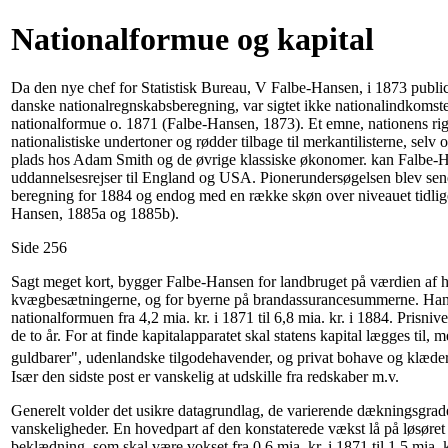
Nationalformue og kapital
Da den nye chef for Statistisk Bureau, V Falbe-Hansen, i 1873 public
danske nationalregnskabsberegning, var sigtet ikke nationalindkomst
nationalformue o. 1871 (Falbe-Hansen, 1873). Et emne, nationens r
nationalistiske undertoner og rødder tilbage til merkantilisterne, selv
plads hos Adam Smith og de øvrige klassiske økonomer. kan Falbe-H
uddannelsesrejser til England og USA. Pionerundersøgelsen blev sene
beregning for 1884 og endog med en række skøn over niveauet tidlige
Hansen, 1885a og 1885b).
Side 256
Sagt meget kort, bygger Falbe-Hansen for landbruget på værdien af h
kvægbesætningerne, og for byerne på brandassurancesummerne. Han n
nationalformuen fra 4,2 mia. kr. i 1871 til 6,8 mia. kr. i 1884. Prisn
de to år. For at finde kapitalapparatet skal statens kapital lægges til
guldbarer", udenlandske tilgodehavender, og privat bohave og klæde
Især den sidste post er vanskelig at udskille fra redskaber m.v.
Generelt volder det usikre datagrundlag, de varierende dækningsgra
vanskeligheder. En hovedpart af den konstaterede vækst lå på løsøret 
beklædning, som skal være vokset fra 0,6 mia. kr. i 1871 til 1,5 mia. 