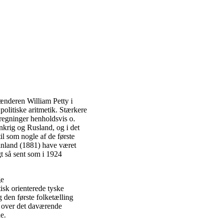
ænderen William Petty i
politiske aritmetik. Stærkere
egninger henholdsvis o.
nkrig og Rusland, og i det
l som nogle af de første
inland (1881) have været
gt så sent som i 1924
ge
isk orienterede tyske
 den første folketælling
ik over det daværende
e.