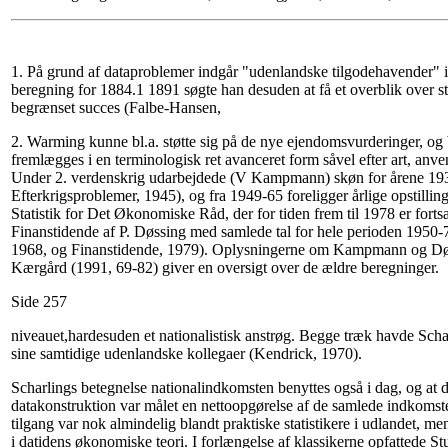
1. På grund af dataproblemer indgår "udenlandske tilgodehavender" 
beregning for 1884.1 1891 søgte han desuden at få et overblik over s
begrænset succes (Falbe-Hansen,
2. Warming kunne bl.a. støtte sig på de nye ejendomsvurderinger, og
fremlægges i en terminologisk ret avanceret form såvel efter art, anve
Under 2. verdenskrig udarbejdede (V Kampmann) skøn for årene 1
Efterkrigsproblemer, 1945), og fra 1949-65 foreligger årlige opstilli
Statistik for Det Økonomiske Råd, der for tiden frem til 1978 er fortsa
Finanstidende af P. Døssing med samlede tal for hele perioden 195
1968, og Finanstidende, 1979). Oplysningerne om Kampmann og Døs
Kærgård (1991, 69-82) giver en oversigt over de ældre beregninger.
Side 257
niveauet,hardesuden et nationalistisk anstrøg. Begge træk havde Scha
sine samtidige udenlandske kollegaer (Kendrick, 1970).
Scharlings betegnelse nationalindkomsten benyttes også i dag, og at 
datakonstruktion var målet en nettoopgørelse af de samlede indkomste
tilgang var nok almindelig blandt praktiske statistikere i udlandet, 
i datidens økonomiske teori. I forlængelse af klassikerne opfattede Stu