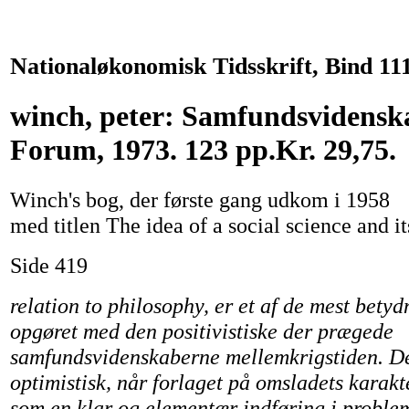
Nationaløkonomisk Tidsskrift, Bind 111
winch, peter: Samfundsvidenskab
Forum, 1973. 123 pp.Kr. 29,75.
Winch's bog, der første gang udkom i 1958
med titlen The idea of a social science and it
Side 419
relation to philosophy, er et af de mest betyd
opgøret med den positivistiske der prægede
samfundsvidenskaberne mellemkrigstiden. De
optimistisk, når forlaget på omsladets karak
som en klar og elementær indføring i proble