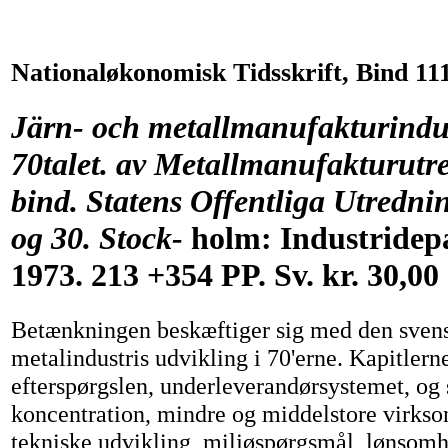
Nationaløkonomisk Tidsskrift, Bind 111
Järn- och metallmanufakturindu
70talet. av Metallmanufakturutr
bind. Statens Offentliga Utredni
og 30. Stock-
holm: Industridep
1973. 213 +354 PP. Sv. kr. 30,00 
Betænkningen beskæftiger sig med den svens
metalindustris udvikling i 70'erne. Kapitlern
efterspørgslen, underleverandørsystemet, og
koncentration, mindre og middelstore virks
tekniske udvikling, miljøspørgsmål, lønsom