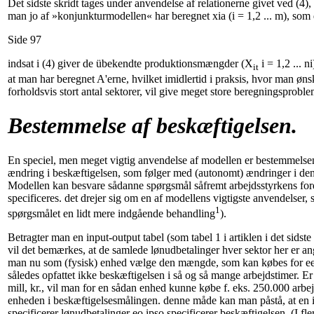
Det sidste skridt tages under anvendelse af relationerne givet ved (4), 
man jo af »konjunkturmodellen« har beregnet xia (i = 1,2 ... m), som
Side 97
indsat i (4) giver de übekendte produktionsmængder (X
i = 1,2 ... n
it
at man har beregnet A'erne, hvilket imidlertid i praksis, hvor man øns
forholdsvis stort antal sektorer, vil give meget store beregningsproble
Bestemmelse af beskæftigelsen.
En speciel, men meget vigtig anvendelse af modellen er bestemmelsen
ændring i beskæftigelsen, som følger med (autonomt) ændringer i den
Modellen kan besvare sådanne spørgsmål såfremt arbejdsstyrkens for
specificeres. det drejer sig om en af modellens vigtigste anvendelser, 
1
spørgsmålet en lidt mere indgående behandling
).
Betragter man en input-output tabel (som tabel 1 i artiklen i det sidste
vil det bemærkes, at de samlede lønudbetalinger hver sektor her er a
man nu som (fysisk) enhed vælge den mængde, som kan købes for e
således opfattet ikke beskæftigelsen i så og så mange arbejdstimer. E
mill, kr., vil man for en sådan enhed kunne købe f. eks. 250.000 arbej
enheden i beskæftigelsesmålingen. denne måde kan man påstå, at en i
specificerer lønudbetalinger eo ipso specificerer beskæftigelsen. (I fle