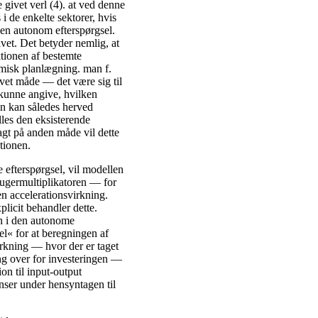
givet verl (4). at ved denne
 de enkelte sektorer, hvis
 en autonom efterspørgsel.
vet. Det betyder nemlig, at
tionen af bestemte
misk planlægning. man f.
ivet måde — det være sig til
 kunne angive, hvilken
Man kan således herved
lles den eksisterende
agt på anden måde vil dette
ktionen.
 efterspørgsel, vil modellen
rugermultiplikatoren — for
 en accelerationsvirkning.
licit behandler dette.
n i den autonome
l« for at beregningen af
irkning — hvor der er taget
ing over for investeringen —
on til input-output
nser under hensyntagen til