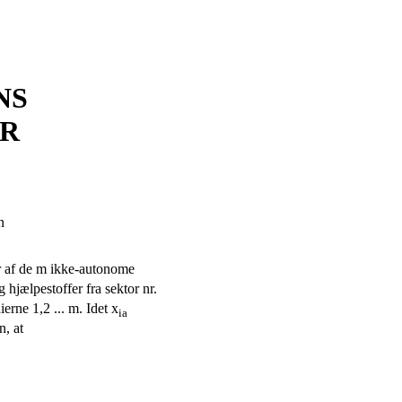
NS
ER
n
er af de m ikke-autonome
 hjælpestoffer fra sektor nr.
ierne 1,2 ... m. Idet x
ia
n, at