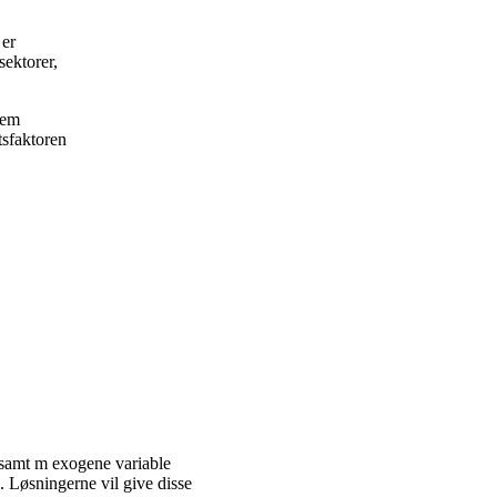
 er
sektorer,
frem
tsfaktoren
 samt m exogene variable
. Løsningerne vil give disse