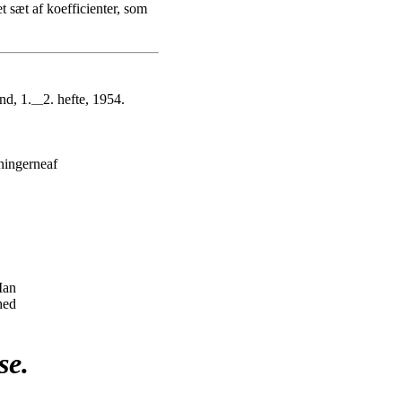
et sæt af koefficienter, som
nd, 1.
2. hefte, 1954.
—
sningerneaf
Man
hed
se.