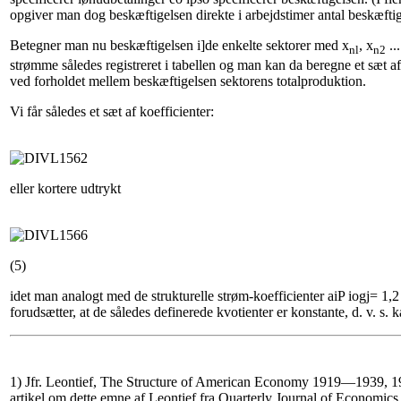
opgiver man dog beskæftigelsen direkte i arbejdstimer antal beskæftig
Betegner man nu beskæftigelsen i]de enkelte sektorer med x
, x
...
nl
n2
strømme således registreret i tabellen og man kan da beregne et sæt af
ved forholdet mellem beskæftigelsen sektorens totalproduktion.
Vi får således et sæt af koefficienter:
eller kortere udtrykt
(5)
idet man analogt med de strukturelle strøm-koefficienter aiP iogj= 1,2 
forudsætter, at de således definerede kvotienter er konstante, d. v. s. 
1) Jfr. Leontief, The Structure of American Economy 1919—1939, 19
artikel om dette emne af Leontief fra Quarterly Journal of Economics,