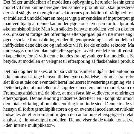
Det følger umiddelbart af modellens opbygning, herunder løsningerne 
model vil man kunne beregne den samlede produktion, skal præsteres i
der skal stå givne mængder af sektorernes produktion til rådighed for
er imidlertid umiddelbart en meget vigtig anvendelse af inputoutput gi
man ved hjælp af denne kan undersøge konsekvensen for totalproduk
økonomiskpolitiske Man kan således benytte modelien ved en økono
eks. ønsker at forøge det offentliges efterspørgsel på en nærmere ang
øgede sociale foranstaltninger eller til genoprustning — vil modellen
indflydelse dette direkte og indirekte vil få for de enkelte sektorer. 
undersøge, om den planlagte efterspørgsel overhovedet kan tilfredssti
»kapacitet«, for så vidt denne kendes fra oplysninger for modellen. S
betyde, at modellen er velegnet til eftersporing af flaskehalse i produ
Det må dog her huskes, at for så vidt konsumet indgår i den autonome
ikke automatisk tage hensyn til den extra udvidelse, kommer fra forb
slet ikke at tale om eventuelt heraf induceret investeringsstigning via
Dette betyder, at modellen må suppleres med en anden model, som exp
Fremgangsmåden må da blive, at man først får »udleveret« ændringe
efterspørgsel. Denne ændring indsættes derefter i en »konjunkturmode
den totale virkning af omtalte ændring kan finde sted. Denne totale v
hensyn til forbrugsmultiplikatoren og en eventuel accelerationsvirkn
indsættes derefter som ændringen i den autonome efterspørgsel i relati
analysen) i input-output modellen. Denne viser da de totale konsekve
»den interne multiplikator«.