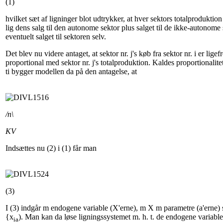
(1)
hvilket sæt af ligninger blot udtrykker, at hver sektors totalproduktion
lig dens salg til den autonome sektor plus salget til de ikke-autonome 
eventuelt salget til sektoren selv.
Det blev nu videre antaget, at sektor nr. j's køb fra sektor nr. i er lige
proportional med sektor nr. j's totalproduktion. Kaldes proportionalite
ti bygger modellen da på den antagelse, at
/n\
KV
Indsættes nu (2) i (1) får man
(3)
I (3) indgår m endogene variable (X'erne), m X m parametre (a'erne)
{x
). Man kan da løse ligningssystemet m. h. t. de endogene variable
ia