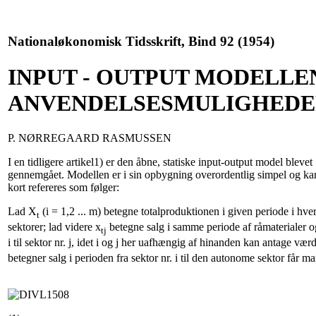
Nationaløkonomisk Tidsskrift, Bind 92 (1954)
INPUT - OUTPUT MODELLE
ANVENDELSESMULIGHED
P. NØRREGAARD RASMUSSEN
I en tidligere artikel1) er den åbne, statiske input-output model blevet
gennemgået. Modellen er i sin opbygning overordentlig simpel og ka
kort refereres som følger:
Lad X
(i = 1,2 ... m) betegne totalproduktionen i given periode i hv
t
sektorer; lad videre x
betegne salg i samme periode af råmaterialer og
tj
i til sektor nr. j, idet i og j her uafhængig af hinanden kan antage værd
betegner salg i perioden fra sektor nr. i til den autonome sektor får ma