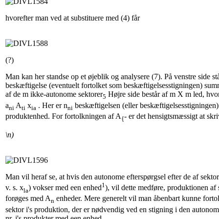
hvorefter man ved at substituere med (4) får
(?)
Man kan her standse op et øjeblik og analysere (7). På venstre side s
beskæftigelse (eventuelt fortolket som beskæftigelsesstigningen) sum
af de m ikke-autonome sektorer
Højre side består af m X m led, hvor 
5
a
A
x
. Her er n
beskæftigelsen (eller beskæftigelsesstigningen) i
ni
ti
ia
ni
produktenhed. For fortolkningen af A
- er det hensigtsmæssigt at skriv
{
\n)
Man vil heraf se, at hvis den autonome efterspørgsel efter de af sekto
1
v. s. x
) vokser med een enhed
), vil dette medføre, produktionen af s
la
forøges med A
enheder. Mere generelt vil man åbenbart kunne forto
n
sektor i's produktion, der er nødvendig ved en stigning i den autonome
nr. j's produkter med een enhed.