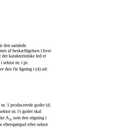
tår den samlede
men af beskæftigelsen i hver
det karakteristiske led er
 sektor nr. i pr.
e den i'te ligning i (4) ud:
r nr. 1 producerede goder (d.
ektor nr. i's goder skal
lke A
som den stigning i
{i
 efterspørgsel efter sektor