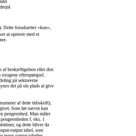
idet
 derpå
i). Dette forudsætter »kun«,
ker at operere med et
mer.
 af beskæftigelsen eller den
 exogene efterspørgsel.
deling på sektorerne
synes det på sin plads at give
 nummer af dette tidsskrift),
ngivet. Som før nævnt kan
en pengeenhed. Man måler
r pengeenheden f. eks. 1
dstimer, og dette bliver da
nput-output tabel, som
re input-output tabeller