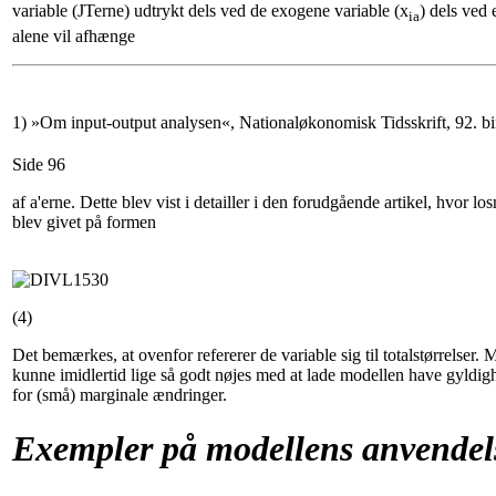
variable (JTerne) udtrykt dels ved de exogene variable (x
) dels ved 
ia
alene vil afhænge
1) »Om input-output analysen«, Nationaløkonomisk Tidsskrift, 92. bi
Side 96
af a'erne. Dette blev vist i detailler i den forudgående artikel, hvor lo
blev givet på formen
(4)
Det bemærkes, at ovenfor refererer de variable sig til totalstørrelser. 
kunne imidlertid lige så godt nøjes med at lade modellen have gyldig
for (små) marginale ændringer.
Exempler på modellens anvendel