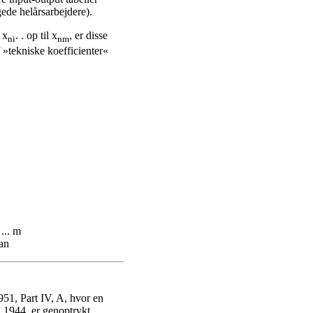
ede helårsarbejdere).
 x
. . op til x
, er disse
ni
nm
 »tekniske koefficienter«
... m
kan
51, Part IV, A, hvor en
 1944, er genoptrykt.