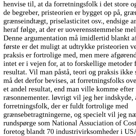
henvise til, at da forretningsfolk i det store 
de begreber, pristeorien er bygget op på, gr
grænseindtægt, priselasticitet osv., endsige
heraf følge, at der er uoverensstemmelse mel
Denne argumentation må imidlertid blankt af
første er det muligt at udtrykke pristeorien 
praksis er fortrolige med, men mere afgørende
intet er i vejen for, at to forskellige metoder
resultat. Vil man påstå, teori og praksis ikk
må det derfor bevises, at forretningsfolks over
et andel resultat, end man ville komme efter 
ræsonnementer. løvrigt vil jeg her indskyde, 
forretningsfolk, der er fuldt fortrolige med
grænsebetragtningerne, og specielt vil jeg næ
rundspørge som National Assuciation of Cos
foretog blandt 70 industrivirksomheder i USA