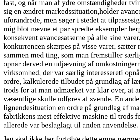
fast, og når man af ydre omstændigheder tving
sig en ændret markedssituation,holder avanc
uforandrede, men søger i stedet at tilpassesi
mig blot nævne et par spredte eksempler her
konsekvent avancesatserne på alle sine varer
konkurrencen skærpes på visse varer, sætter m
sammen med ting, som man fremstiller særligt
opnår derved en udjævning af omkostninger
virksomhed, der var særlig interessereti opnå
ordre, kalkulerede tilbudet på grundlag af lær
trods for at man udmærket var klar over, at ar
væsentlige skulle udføres af svende. En and
lignendesituation en ordre på grundlag af ma
fabrikkens mest effektive maskine til trods f
allerede var beslaglagt til anden anvendelse.
Jeg skal ikke her forfølge dette emne nærmer