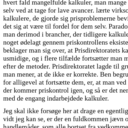
hvert fald mangelfulde kalkuler, man mange
selv ved at tage for lave avancer. lærte virk
kalkulere, de gjorde sig prisproblemerne bevi
det sig at være til fordel for dem selv. Parad
man derimod i brancher, der tidligere kalkule
noget ødelagt gennem priskontrollens eksiste
beklager man sig over, at Prisdirektoratets ka
usmidige, og i flere tilfælde fortsætter man 
efter de metoder. Prisdirektoratet lagde til gru
man mener, at de ikke er korrekte. Ben begr
for alligevel at fortsætte dem, er, at man ved
der kommer priskontrol igen, og så er det ne
med de engang indarbejdede kalkuler.
Jeg skal ikke forsøge her at drage en egentli
vidt jeg kan se, er der en fuldkommen jævn 
handlemåder, som alle bortset fra vedkomme