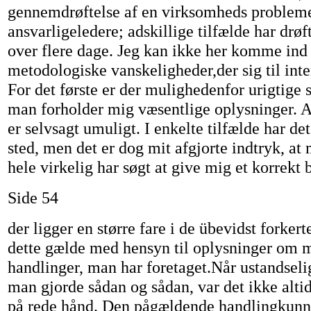
gennemdrøftelse af en virksomheds problem
ansvarligeledere; adskillige tilfælde har drøft
over flere dage. Jeg kan ikke her komme ind 
metodologiske vanskeligheder,der sig til in
For det første er der mulighedenfor urigtige sv
man forholder mig væsentlige oplysninger. At
er selvsagt umuligt. I enkelte tilfælde har d
sted, men det er dog mit afgjorte indtryk, at 
hele virkelig har søgt at give mig et korrekt bi
Side 54
der ligger en større fare i de übevidst forkert
dette gælde med hensyn til oplysninger om m
handlinger, man har foretaget.Når ustandseli
man gjorde sådan og sådan, var det ikke alti
på rede hånd. Den pågældende handlingkunne 