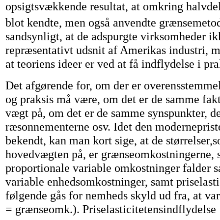
opsigtsvækkende resultat, at omkring halvdel
blot kendte, men også anvendte grænsemeto
sandsynligt, at de adspurgte virksomheder ik
repræsentativt udsnit af Amerikas industri, m
at teoriens ideer er ved at få indflydelse i pra
Det afgørende for, om der er overensstemme
og praksis må være, om det er de samme fak
vægt på, om det er de samme synspunkter, de
ræsonnementerne osv. Idet den modernepriste
bekendt, kan man kort sige, at de størrelser,
hovedvægten på, er grænseomkostningerne, s
proportionale variable omkostninger falder
variable enhedsomkostninger, samt priselastic
følgende gås for nemheds skyld ud fra, at v
= grænseomk.). Priselasticitetensindflydelse