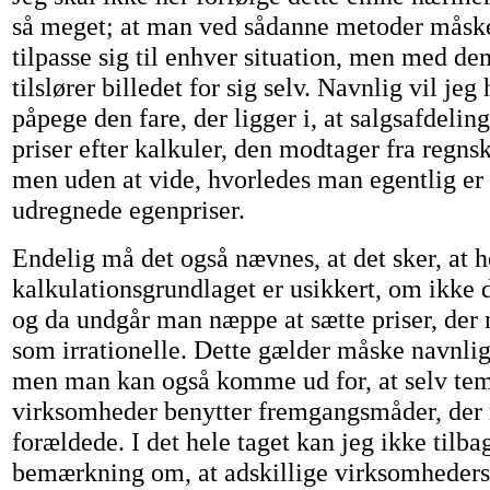
så meget; at man ved sådanne metoder måske
tilpasse sig til enhver situation, men med den
tilslører billedet for sig selv. Navnlig vil jeg
påpege den fare, der ligger i, at salgsafdelin
priser efter kalkuler, den modtager fra regns
men uden at vide, hvorledes man egentlig e
udregnede egenpriser.
Endelig må det også nævnes, at det sker, at h
kalkulationsgrundlaget er usikkert, om ikke di
og da undgår man næppe at sætte priser, der 
som irrationelle. Dette gælder måske navnli
men man kan også komme ud for, at selv te
virksomheder benytter fremgangsmåder, der
forældede. I det hele taget kan jeg ikke tilb
bemærkning om, at adskillige virksomheders