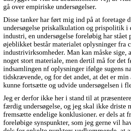
gå over empiriske undersøgelser.
Disse tanker har ført mig ind på at foretage
undersøgelse priskalkulation og prispolitik i
industri, en undersøgelse foreløbig har stået på
øjeblikket består materialet oplysninger fra c
industrivirksomheder. Man kan måske sige, at
noget stort materiale, men dertil må for det 
indsamlingen nf oplysninger ifølge sugens n
tidskrævende, og for det andet, at det er min
kunne fortsætte og udvide undersøgelsen i fl
Jeg er derfor ikke her i stand til at præsenter
færdig undersøgelse, og jeg skal ikke driste m
fremsætte endelige konklusioner. er dels at f
foreløbige synspunkter, som jeg gerne vil hav
dels for enkelte punkters vedkommende, at a