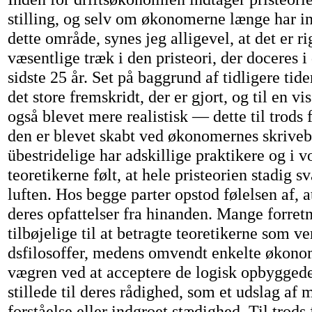
stilling, og selv om økonomerne længe har int
dette område, synes jeg alligevel, at det er rig
væsentlige træk i den pristeori, der doceres i 
sidste 25 år. Set på baggrund af tidligere tide
det store fremskridt, der er gjort, og til en vi
også blevet mere realistisk — dette til trods f
den er blevet skabt ved økonomernes skriveb
übestridelige har adskillige praktikere og i 
teoretikerne følt, at hele pristeorien stadig s
luften. Hos begge parter opstod følelsen af, a
deres opfattelser fra hinanden. Mange forret
tilbøjelige til at betragte teoretikerne som v
dsfilosoffer, medens omvendt enkelte økono
vægren ved at acceptere de logisk opbyggede
stillede til deres rådighed, som et udslag af
forståelse eller indgroet stædighed. Til trods 