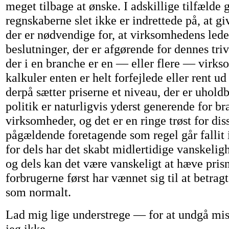
meget tilbage at ønske. I adskillige tilfælde 
regnskaberne slet ikke er indrettede på, at gi
der er nødvendige for, at virksomhedens lede
beslutninger, der er afgørende for dennes triv
der i en branche er en — eller flere — virks
kalkuler enten er helt forfejlede eller rent 
derpå sætter priserne et niveau, der er uhold
politik er naturligvis yderst generende for b
virksomheder, og det er en ringe trøst for diss
pågældende foretagende som regel går fallit i 
for dels har det skabt midlertidige vanskelig
og dels kan det være vanskeligt at hæve pris
forbrugerne først har vænnet sig til at betrag
som normalt.
Lad mig lige understrege — for at undgå mis
jeg ikke