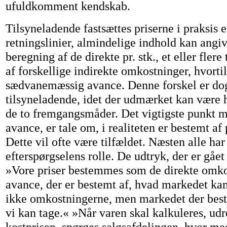
ufuldkomment kendskab.
Tilsyneladende fastsættes priserne i praksis e
retningslinier, almindelige indhold kan angi
beregning af de direkte pr. stk., et eller flere
af forskellige indirekte omkostninger, hvorti
sædvanemæssig avance. Denne forskel er do
tilsyneladende, idet der udmærket kan være
de to fremgangsmåder. Det vigtigste punkt 
avance, er tale om, i realiteten er bestemt af 
Dette vil ofte være tilfældet. Næsten alle har
efterspørgselens rolle. De udtryk, der er gået
»Vore priser bestemmes som de direkte omko
avance, der er bestemt af, hvad markedet ka
ikke omkostningerne, men markedet der best
vi kan tage.« »Når varen skal kalkuleres, udr
kostprisen. spørges salgsafdelingen, hvor me