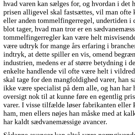
hvad varen kan sælges for, og hvordan i det h
prisen alligevel skal fastsættes, vil man ofte
eller anden tommelfingerregel, undertiden i
blot tager, hvad man tror er en sædvanemæs
tommelfingerregler kan være helt misvisend
være udtryk for mange års erfaring i branche
indtryk, at dette spiller en vis, omend begræn
industrien, medens er af større betydning i d
enkelte handlende vil ofte være helt i vildr
skal tage for den mangfoldighed varer, han 
ikke være specialist på dem alle, og han har 
oversigt nok til at kunne føre en egentlig pris
varer. I visse tilfælde løser fabrikanten eller 
ham, men ellers nøjes han måske med at kalk
har kaldt sædvanemæssige avancer.
Sådanne avancer kan altså være normgivende