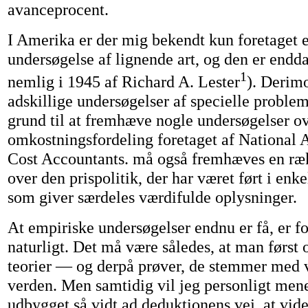
avanceprocent.
I Amerika er der mig bekendt kun foretaget 
undersøgelse af lignende art, og den er endd
1
nemlig i 1945 af Richard A. Lester
). Derim
adskillige undersøgelser af specielle problem
grund til at fremhæve nogle undersøgelser o
omkostningsfordeling foretaget af National A
Cost Accountants. må også fremhæves en ræ
over den prispolitik, der har været ført i enk
som giver særdeles værdifulde oplysninger.
At empiriske undersøgelser endnu er få, er fo
naturligt. Det må være således, at man først
teorier — og derpå prøver, de stemmer med 
verden. Men samtidig vil jeg personligt mene,
udbygget så vidt ad deduktionens vej, at vid