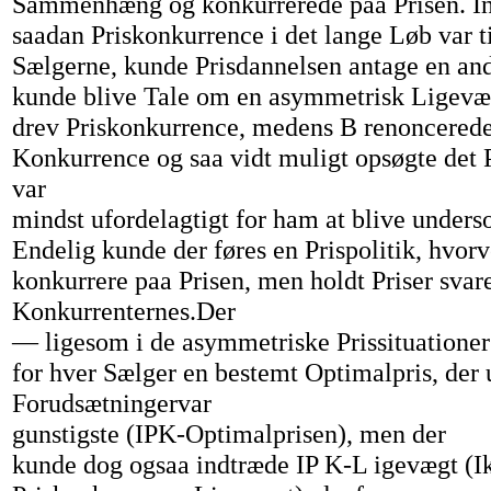
Sammenhæng og konkurrerede paa Prisen. In
saadan Priskonkurrence i det lange Løb var ti
Sælgerne, kunde Prisdannelsen antage en an
kunde blive Tale om en asymmetrisk Ligevæ
drev Priskonkurrence, medens B renoncerede
Konkurrence og saa vidt muligt opsøgte det P
var
mindst ufordelagtigt for ham at blive unders
Endelig kunde der føres en Prispolitik, hvor
konkurrere paa Prisen, men holdt Priser svare
Konkurrenternes.Der
— ligesom i de asymmetriske Prissituatione
for hver Sælger en bestemt Optimalpris, der 
Forudsætningervar
gunstigste (IPK-Optimalprisen), men der
kunde dog ogsaa indtræde IP K-L igevægt (I