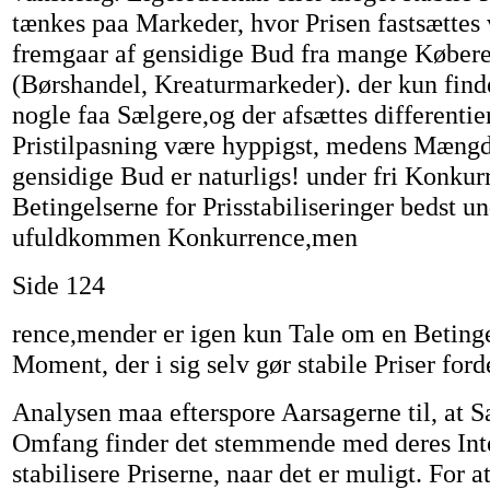
tænkes paa Markeder, hvor Prisen fastsættes 
fremgaar af gensidige Bud fra mange Køber
(Børshandel, Kreaturmarkeder). der kun finde
nogle faa Sælgere,og der afsættes differentier
Pristilpasning være hyppigst, medens Mængde
gensidige Bud er naturligs! under fri Konkur
Betingelserne for Prisstabiliseringer bedst u
ufuldkommen Konkurrence,men
Side 124
rence,mender er igen kun Tale om en Betinge
Moment, der i sig selv gør stabile Priser ford
Analysen maa efterspore Aarsagerne til, at Sæ
Omfang finder det stemmende med deres Inte
stabilisere Priserne, naar det er muligt. For a