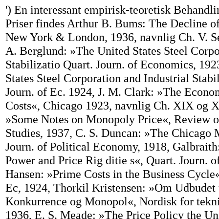
') En interessant empirisk-teoretisk Behandli
Priser findes Arthur B. Bums: The Decline o
New York & London, 1936, navnlig Ch. V. Se 
A. Berglund: »The United States Steel Corpo
Stabilizatio Quart. Journ. of Economics, 19
States Steel Corporation and Industrial Stabil
Journ. of Ec. 1924, J. M. Clark: »The Econ
Costs«, Chicago 1923, navnlig Ch. XIX og X
»Some Notes on Monopoly Price«, Review 
Studies, 1937, C. S. Duncan: »The Chicago M
Journ. of Political Economy, 1918, Galbrait
Power and Price Rig ditie s«, Quart. Journ. o
Hansen: »Prime Costs in the Business Cycle«,
Ec, 1924, Thorkil Kristensen: »Om Udbudet 
Konkurrence og Monopol«, Nordisk for tekn
1936, E. S. Meade: »The Price Policy the Uni