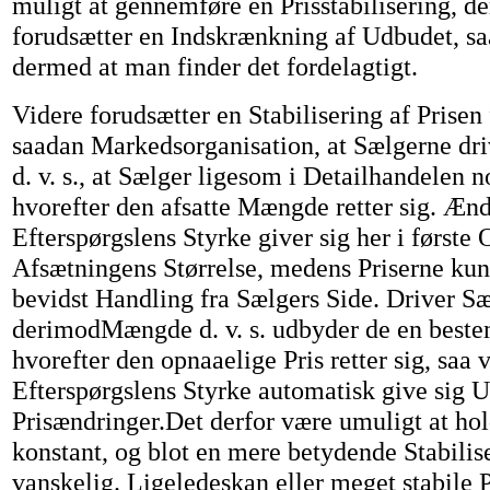
muligt at gennemføre en Prisstabilisering, der
forudsætter en Indskrænkning af Udbudet, saa
dermed at man finder det fordelagtigt.
Videre forudsætter en Stabilisering af Prisen
saadan Markedsorganisation, at Sælgerne driv
d. v. s., at Sælger ligesom i Detailhandelen n
hvorefter den afsatte Mængde retter sig. Ænd
Efterspørgslens Styrke giver sig her i først
Afsætningens Størrelse, medens Priserne ku
bevidst Handling fra Sælgers Side. Driver S
derimodMængde d. v. s. udbyder de en best
hvorefter den opnaaelige Pris retter sig, saa 
Efterspørgslens Styrke automatisk give sig U
Prisændringer.Det derfor være umuligt at hol
konstant, og blot en mere betydende Stabilis
vanskelig. Ligeledeskan eller meget stabile P