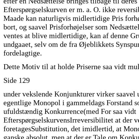
efter en Nedsættelse bringes tilbage til deres
Efterspørgselskurven er m. a. O. ikke revers
Maade kan naturligvis midlertidige Pris for
bort, og saavel Prisforhøjelser som Nedsættel
ventes at blive midlertidige, kan af denne G
undgaaet, selv om de fra Øjeblikkets Synspu
fordelagtige.
Dette Motiv til at holde Priserne saa vidt mu
Side 129
under vekslende Konjunkturer virker saavel 
egentlige Monopol i gammeldags Forstand 
ufuldstændig Konkurrence(med For saa vidt
EfterspørgselskurvensIrreversibilitet at der v
foretagesSubstitution, det imidlertid, at Mon
ganske absolut, men at der er Tale om Konk