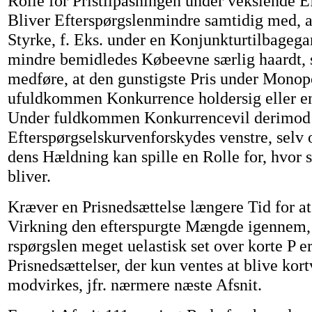
Rolle for Pristilpasningen under vekslende E
Bliver Efterspørgslenmindre samtidig med, at
Styrke, f. Eks. under en Konjunkturtilbageg
mindre bemidledes Købeevne særlig haardt, 
medføre, at den gunstigste Pris under Monop
ufuldkommen Konkurrence holdersig eller en
Under fuldkommen Konkurrencevil derimod a
Efterspørgselskurvenforskydes venstre, selv
dens Hældning kan spille en Rolle for, hvor s
bliver.
Kræver en Prisnedsættelse længere Tid for at
Virkning den efterspurgte Mængde igennem, s
rspørgslen meget uelastisk set over korte P er
Prisnedsættelser, der kun ventes at blive kor
modvirkes, jfr. nærmere næste Afsnit.