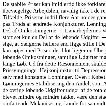
De stabile Priser kan imidlertid ikke forklare
übevægelige Arbejdsløn, navnlig ikke i de re
Tilfælde, Priserne indtil flere Aar holdes ga
paa Trods af ændrede Konjunkturer. Lønning
Del af Omkostningerne — Lønarbejdernes V
stort set kun en Del af de løbende Udgifter 
sige, at Sælgerne hellere end ligge stille i D
kan nøjes med Priser, der blot ligger en Übe
løbende Omkostninger, samtlige Udgifter ma
lange Løb. Ud fra dette Ræsonnement skulde 
Prissvingninger Højkonjunktur til Depressio
selv med konstante Lønninger. Oven i Købet
Lønningernes Stabilisering den Andel, som 
de øvrige løbende Udgifter udgør af de tota
blevet mindre og mindre takket være den sta
omfattende Mekanisering. kunde for saa vid