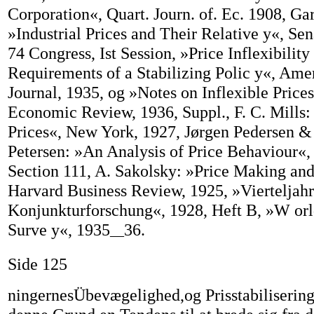
Corporation«, Quart. Journ. of. Ec. 1908, Ga
»Industrial Prices and Their Relative y«, S
74 Congress, Ist Session, »Price Inflexibility
Requirements of a Stabilizing Polic y«, Amer
Journal, 1935, og »Notes on Inflexible Price
Economic Review, 1936, Suppl., F. C. Mills:
Prices«, New York, 1927, Jørgen Pedersen &
Petersen: »An Analysis of Price Behaviour«
Section 111, A. Sakolsky: »Price Making and 
Harvard Business Review, 1925, »Vierteljahr
Konjunkturforschung«, 1928, Heft B, »W or
Surve y«, 1935
36.
—
Side 125
ningernesÜbevægelighed,og Prisstabiliseringe