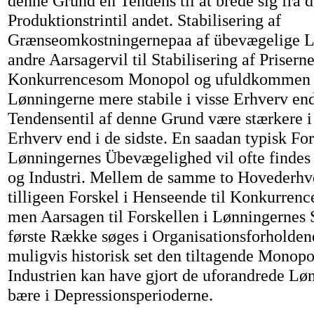
denne Grund en Tendens til at brede sig fra d
Produktionstrintil andet. Stabilisering af
Grænseomkostningernepaa af übevægelige Lø
andre Aarsagervil til Stabilisering af Priserne
Konkurrencesom Monopol og ufuldkommen 
Lønningerne mere stabile i visse Erhverv end
Tendensentil af denne Grund være stærkere i
Erhverv end i de sidste. En saadan typisk For
Lønningernes Übevægelighed vil ofte finde
og Industri. Mellem de samme to Hovederhver
tilligeen Forskel i Henseende til Konkurrence
men Aarsagen til Forskellen i Lønningernes S
første Række søges i Organisationsforholden
muligvis historisk set den tiltagende Monop
Industrien kan have gjort de uforandrede Løn
bære i Depressionsperioderne.