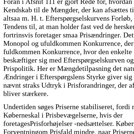
Foran i Afsnit 111 er gjort Rede for, hvorda
Kendskab til de Mængder, der kan afsættes til
altsaa m. H. t. Efterspørgselskurvens Forløb
Tendens til, at man holder fast ved de herske
fortrinsvis foretager smaa Prisændringer. Det
Monopol og ufuldkommen Konkurrence, der
fuldkommen Konkurrence, hvor den enkelte 
beskæftiger sig med Efterspørgselskurven og
Prispolitik. Her er Mængdetilpasning det nat
Ændringer i Efterspørgslens Styrke giver sig
nævnt straks Udtryk i Prisforandringer, der 
bliver stærkere.
Undertiden søges Priserne stabiliseret, fordi 
Køberneskal i Prisbevægelserne, hvis der
foretagesPrisforhøjelser -nedsættelser. Købe
Forventningom Prisfald mindre, naar Prisern