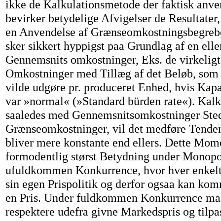
ikke de Kalkulationsmetode der faktisk anve
bevirker betydelige Afvigelser de Resultater, 
en Anvendelse af Grænseomkostningsbegrebe
sker sikkert hyppigst paa Grundlag af en ell
Gennemsnits omkostninger, Eks. de virkeligt
Omkostninger med Tillæg af det Beløb, som 
vilde udgøre pr. produceret Enhed, hvis Kapa
var »normal« (»Standard bürden rate«). Kalk
saaledes med Gennemsnitsomkostninger Sted
Grænseomkostninger, vil det medføre Tendens 
bliver mere konstante end ellers. Dette Mom
formodentlig størst Betydning under Monopo
ufuldkommen Konkurrence, hvor hver enkelt
sin egen Prispolitik og derfor ogsaa kan komm
en Pris. Under fuldkommen Konkurrence ma
respektere udefra givne Markedspris og tilpa