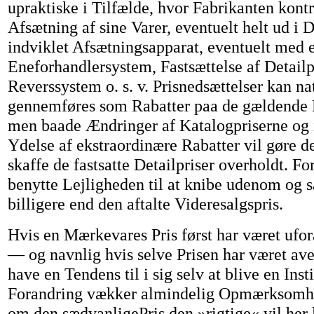
upraktiske i Tilfælde, hvor Fabrikanten kontr
Afsætning af sine Varer, eventuelt helt ud i 
indviklet Afsætningsapparat, eventuelt med 
Eneforhandlersystem, Fastsættelse af Detailp
Reverssystem o. s. v. Prisnedsættelser kan na
gennemføres som Rabatter paa de gældende K
men baade Ændringer af Katalogpriserne og
Ydelse af ekstraordinære Rabatter vil gøre de
skaffe de fastsatte Detailpriser overholdt. Fo
benytte Lejligheden til at knibe udenom og 
billigere end den aftalte Videresalgspris.
Hvis en Mærkevares Pris først har været ufo
— og navnlig hvis selve Prisen har været ave
have en Tendens til i sig selv at blive en Insti
Forandring vækker almindelig Opmærksomhed
om den sædvanligePris den »rigtige« vil her l