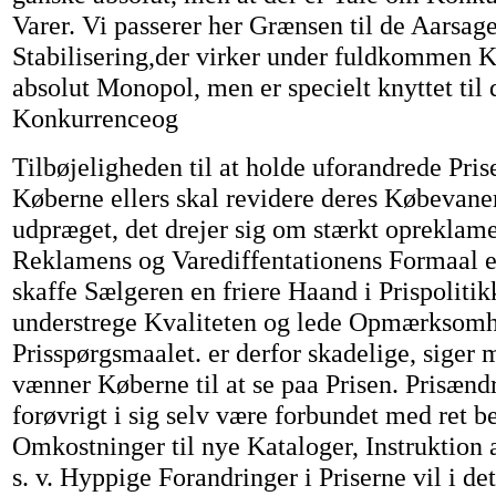
Varer. Vi passerer her Grænsen til de Aarsager
Stabilisering,der virker under fuldkommen 
absolut Monopol, men er specielt knyttet ti
Konkurrenceog
Tilbøjeligheden til at holde uforandrede Prise
Køberne ellers skal revidere deres Købevaner
udpræget, det drejer sig om stærkt oprekla
Reklamens og Varediffentationens Formaal er
skaffe Sælgeren en friere Haand i Prispolitik
understrege Kvaliteten og lede Opmærksomh
Prisspørgsmaalet. er derfor skadelige, siger 
vænner Køberne til at se paa Prisen. Prisænd
forøvrigt i sig selv være forbundet med ret b
Omkostninger til nye Kataloger, Instruktion 
s. v. Hyppige Forandringer i Priserne vil i de