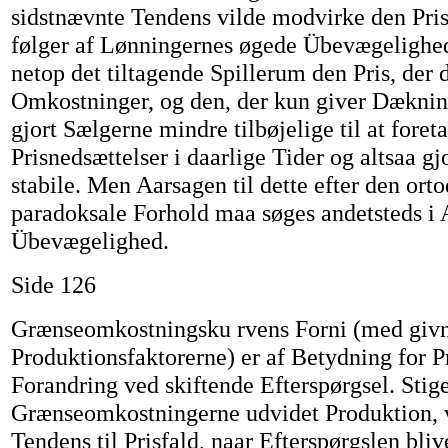
sidstnævnte Tendens vilde modvirke den Priss
følger af Lønningernes øgede Übevægelighed
netop det tiltagende Spillerum den Pris, der
Omkostninger, og den, der kun giver Dæknin
gjort Sælgerne mindre tilbøjelige til at foret
Prisnedsættelser i daarlige Tider og altsaa gj
stabile. Men Aarsagen til dette efter den ort
paradoksale Forhold maa søges andetsteds i
Übevægelighed.
Side 126
Grænseomkostningsku rvens Forni (med givn
Produktionsfaktorerne) er af Betydning for P
Forandring ved skiftende Efterspørgsel. Stig
Grænseomkostningerne udvidet Produktion, v
Tendens til Prisfald, naar Efterspørgslen bli