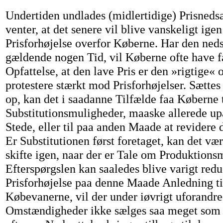
Undertiden undlades (midlertidige) Prisnedsæ
venter, at det senere vil blive vanskeligt ig
Prisforhøjelse overfor Køberne. Har den neds
gældende nogen Tid, vil Køberne ofte have f
Opfattelse, at den lave Pris er den »rigtige« 
protestere stærkt mod Prisforhøjelser. Sættes 
op, kan det i saadanne Tilfælde faa Køberne t
Substitutionsmuligheder, maaske allerede upa
Stede, eller til paa anden Maade at revidere
Er Substitutionen først foretaget, kan det vær
skifte igen, naar der er Tale om Produktionsm
Efterspørgslen kan saaledes blive varigt redu
Prisforhøjelse paa denne Maade Anledning t
Købevanerne, vil der under iøvrigt uforandr
Omstændigheder ikke sælges saa meget som f