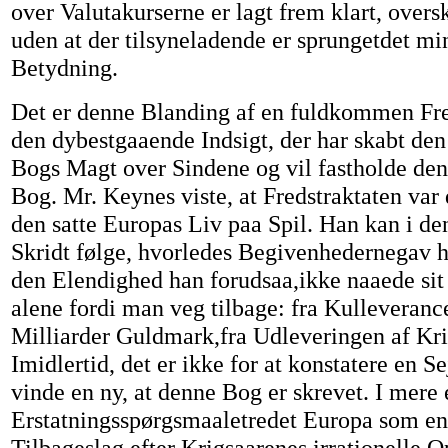
over Valutakurserne er lagt frem klart, overs
uden at der tilsyneladende er sprungetdet min
Betydning.
Det er denne Blanding af en fuldkommen Fre
den dybestgaaende Indsigt, der har skabt de
Bogs Magt over Sindene og vil fastholde de
Bog. Mr. Keynes viste, at Fredstraktaten var 
den satte Europas Liv paa Spil. Han kan i de
Skridt følge, hvorledes Begivenhedernegav 
den Elendighed han forudsaa,ikke naaede si
alene fordi man veg tilbage: fra Kulleveranc
Milliarder Guldmark,fra Udleveringen af Kri
Imidlertid, det er ikke for at konstatere en Se
vinde en ny, at denne Bog er skrevet. I mere 
Erstatningsspørgsmaaletredet Europa som en
Tilbageslag efter Krigsaarenes irrationelle 