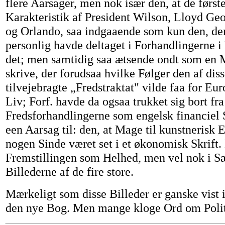
flere Aarsager, men nok især den, at de først
Karakteristik af President Wilson, Lloyd G
og Orlando, saa indgaaende som kun den, de
personlig havde deltaget i Forhandlingerne i
det; men samtidig saa ætsende ondt som en
skrive, der forudsaa hvilke Følger den af di
tilvejebragte „Fredstraktat" vilde faa for E
Liv; Forf. havde da ogsaa trukket sig bort fra
Fredsforhandlingerne som engelsk financiel
een Aarsag til: den, at Mage til kunstnerisk
nogen Sinde været set i et økonomisk Skrift.
Fremstillingen som Helhed, men vel nok i S
Billederne af de fire store.
Mærkeligt som disse Billeder er ganske vist i
den nye Bog. Men mange kloge Ord om Polit