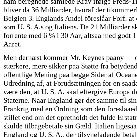
ham beregnede samlede Krav ifølge Freds-Tr
bliver da 36 Milliarder, hvoraf der tikommer
Belgien 3. Englands Andel föreslåar Forf. at 
som U. S. A.s og Italiens. De 21 Milliarder 
forrente med 6 % i 30 Aar, altsaa med godt 
Aaret.
Men dernæst kommer Mr. Keynes paany — 
stærkere, mere sikker paa Støtte fra betyden
offentlige Mening paa begge Sider af Ocean
Udredning af, at Forudsætningen for en saa
være den, at U. S. A. skal eftergive Europa d
Staterne. Naar England gør det samme til sin
Frankrig med en Ordning som den foreslaaed
stillet end om det opretholdt det fulde Ersta
skulde tilbagebetale sin Gæld. Italien ligesaa
England og U. S. A., der tilsyneladende betal