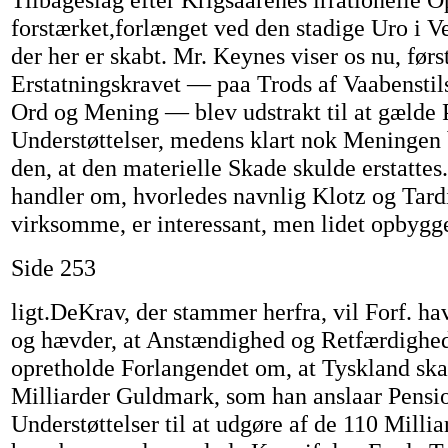
forstærket,forlænget ved den stadige Uro i 
der her er skabt. Mr. Keynes viser os nu, førs
Erstatningskravet — paa Trods af Vaabenstil
Ord og Mening — blev udstrakt til at gælde 
Understøttelser, medens klart nok Meningen 
den, at den materielle Skade skulde erstattes
handler om, hvorledes navnlig Klotz og Tard
virksomme, er interessant, men lidet opbygg
Side 253
ligt.DeKrav, der stammer herfra, vil Forf. ha
og hævder, at Anstændighed og Retfærdighed
opretholde Forlangendet om, at Tyskland ska
Milliarder Guldmark, som han anslaar Pensi
Understøttelser til at udgøre af de 110 Milliar