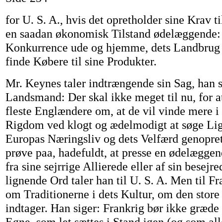
for U. S. A., hvis det opretholder sine Krav ti
en saadan økonomisk Tilstand ødelæggende: D
Konkurrence ude og hjemme, dets Landbrug u
finde Købere til sine Produkter.
Mr. Keynes taler indtrængende sin Sag, han si
Landsmand: Der skal ikke meget til nu, for a
fleste Englændere om, at de vil vinde mere i
Rigdom ved klogt og ædelmodigt at søge Li
Europas Næringsliv og dets Velfærd genopret
prøve paa, hadefuldt, at presse en ødelægge
fra sine sejrrige Allierede eller af sin besejr
lignende Ord taler han til U. S. A. Men til Fr
om Traditionerne i dets Kultur, om den store 
indtager. Han siger: Frankrig bør ikke græde
Egne, som let sættes i Stand igen (og som alle