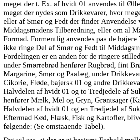
meget der t. Ex. af hvidt 01 anvendes til Øll
meget der nydes som Drikkevarer, hvor mege
eller af Smør og Fedt der finder Anvendelse
Middagsmadens Tilberedning, eller om al Mæ
Formad. Formentlig anvendes paa de højere V
ikke ringe Del af Smør og Fedt til Middags
Fordelingen er en anden for de ringere still
under Smørrebrød henfører Rugbrød, fint Brø
Margarine, Smør og Paalæg, under Drikkevar
Cikorie, Fløde, bajersk 01 og andre Drikkev
Halvdelen af hvidt 01 og to Tredjedele af Su
henfører Mælk, Mel og Gryn, Grøntsager (Ka
Halvdelen af hvidt 01 og en Tredjedel af Sukk
Eftermad Kød, Flæsk, Fisk og Kartofler, bliv
følgende: (Se omstaaende Tabel).
Det vil ses, at der er et bestemt Forhold mel