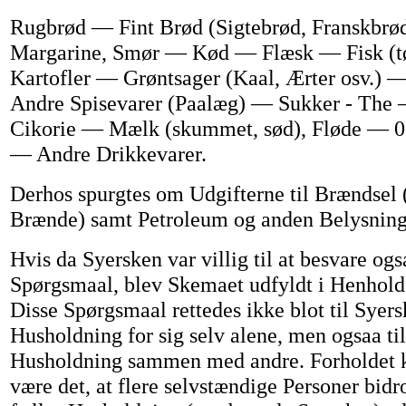
Rugbrød — Fint Brød (Sigtebrød, Franskbrød
Margarine, Smør — Kød — Flæsk — Fisk (tø
Kartofler — Grøntsager (Kaal, Ærter osv.)
Andre Spisevarer (Paalæg) — Sukker - The 
Cikorie — Mælk (skummet, sød), Fløde — 01 
— Andre Drikkevarer.
Derhos spurgtes om Udgifterne til Brændsel 
Brænde) samt Petroleum og anden Belysning
Hvis da Syersken var villig til at besvare ogs
Spørgsmaal, blev Skemaet udfyldt i Henhold 
Disse Spørgsmaal rettedes ikke blot til Syers
Husholdning for sig selv alene, men ogsaa ti
Husholdning sammen med andre. Forholdet 
være det, at flere selvstændige Personer bidro