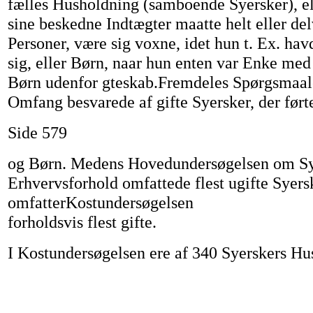
fælles Husholdning (samboende Syersker), el
sine beskedne Indtægter maatte helt eller del
Personer, være sig voxne, idet hun t. Ex. ha
sig, eller Børn, naar hun enten var Enke med
Børn udenfor gteskab.Fremdeles Spørgsmaale
Omfang besvarede af gifte Syersker, der før
Side 579
og Børn. Medens Hovedundersøgelsen om Sy
Erhvervsforhold omfattede flest ugifte Syers
omfatterKostundersøgelsen
forholdsvis flest gifte.
I Kostundersøgelsen ere af 340 Syerskers Hu