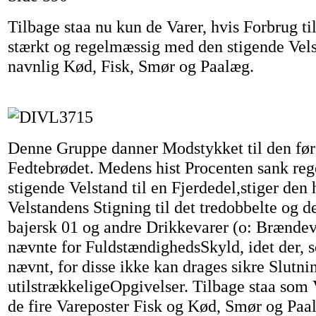
Tilbage staa nu kun de Varer, hvis Forbrug ti
stærkt og regelmæssig med den stigende Vels
navnlig Kød, Fisk, Smør og Paalæg.
Denne Gruppe danner Modstykket til den før
Fedtebrødet. Medens hist Procenten sank r
stigende Velstand til en Fjerdedel,stiger den
Velstandens Stigning til det tredobbelte og d
bajersk 01 og andre Drikkevarer (o: Brændev
nævnte for FuldstændighedsSkyld, idet der, 
nævnt, for disse ikke kan drages sikre Slutni
utilstrækkeligeOpgivelser. Tilbage staa som
de fire Vareposter Fisk og Kød, Smør og Paa