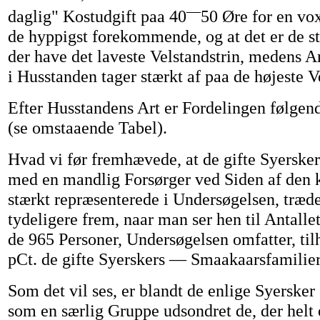
—
daglig" Kostudgift paa 40
50 Øre for en vo
de hyppigst forekommende, og at det er de s
der have det laveste Velstandstrin, medens An
i Husstanden tager stærkt af paa de højeste V
Efter Husstandens Art er Fordelingen følgen
(se omstaaende Tabel).
Hvad vi før fremhævede, at de gifte Syersker
med en mandlig Forsørger ved Siden af den k
stærkt repræsenterede i Undersøgelsen, træd
tydeligere frem, naar man ser hen til Antallet
de 965 Personer, Undersøgelsen omfatter, til
pCt. de gifte Syerskers — Smaakaarsfamilie
Som det vil ses, er blandt de enlige Syersker
som en særlig Gruppe udsondret de, der helt 