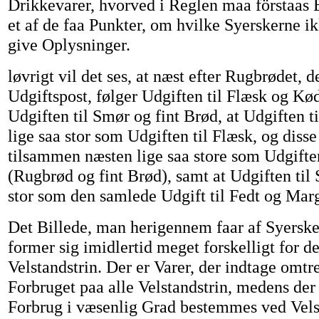
Drikkevarer, hvorved i Reglen maa förstaas 
et af de faa Punkter, om hvilke Syerskerne i
give Oplysninger.
løvrigt vil det ses, at næst efter Rugbrødet, d
Udgiftspost, følger Udgiften til Flæsk og Kød
Udgiften til Smør og fint Brød, at Udgiften t
lige saa stor som Udgiften til Flæsk, og disse
tilsammen næsten lige saa store som Udgifte
(Rugbrød og fint Brød), samt at Udgiften til
stor som den samlede Udgift til Fedt og Mar
Det Billede, man herigennem faar af Syersk
former sig imidlertid meget forskelligt for de
Velstandstrin. Der er Varer, der indtage omt
Forbruget paa alle Velstandstrin, medens der 
Forbrug i væsenlig Grad bestemmes ved Vels