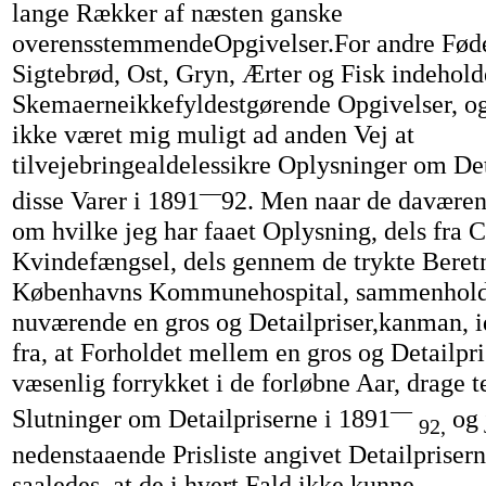
lange Rækker af næsten ganske
overensstemmendeOpgivelser.For andre Føde
Sigtebrød, Ost, Gryn, Ærter og Fisk indehold
Skemaerneikkefyldestgørende Opgivelser, og 
ikke været mig muligt ad anden Vej at
tilvejebringealdelessikre Oplysninger om Det
—
disse Varer i 1891
92. Men naar de daværend
om hvilke jeg har faaet Oplysning, dels fra 
Kvindefængsel, dels gennem de trykte Beretn
Københavns Kommunehospital, sammenhold
nuværende en gros og Detailpriser,kanman, 
fra, at Forholdet mellem en gros og Detailpri
væsenlig forrykket i de forløbne Aar, drage 
—
Slutninger om Detailpriserne i 1891
og 
92,
nedenstaaende Prisliste angivet Detailprisern
saaledes. at de i hvert Fald ikke kunne