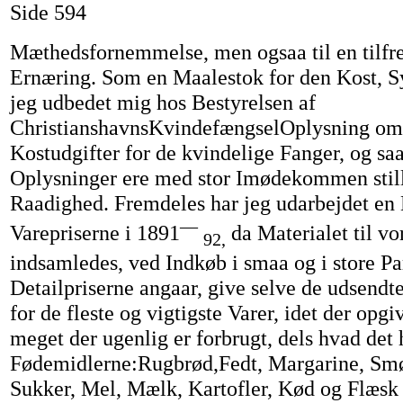
Side 594
Mæthedsfornemmelse, men ogsaa til en tilfre
Ernæring. Som en Maalestok for den Kost, Sy
jeg udbedet mig hos Bestyrelsen af
ChristianshavnsKvindefængselOplysning om 
Kostudgifter for de kvindelige Fanger, og s
Oplysninger ere med stor Imødekommen still
Raadighed. Fremdeles har jeg udarbejdet en 
—
Varepriserne i 1891
da Materialet til v
92,
indsamledes, ved Indkøb i smaa og i store Pa
Detailpriserne angaar, give selve de udsend
for de fleste og vigtigste Varer, idet der opgi
meget der ugenlig er forbrugt, dels hvad det 
Fødemidlerne:Rugbrød,Fedt, Margarine, Smø
Sukker, Mel, Mælk, Kartofler, Kød og Flæsk