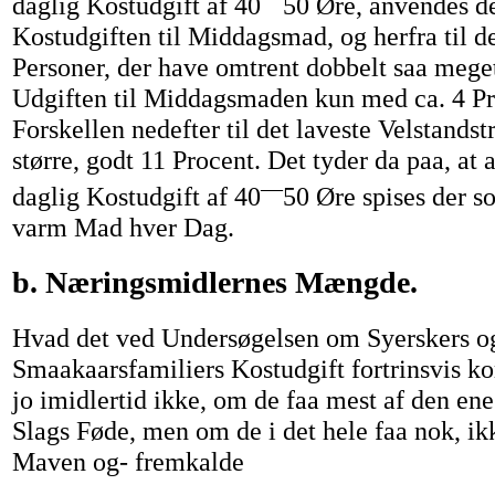
daglig Kostudgift af 40
50 Øre, anvendes d
Kostudgiften til Middagsmad, og herfra til de
Personer, der have omtrent dobbelt saa meget 
Udgiften til Middagsmaden kun med ca. 4 P
Forskellen nedefter til det laveste Velstandst
større, godt 11 Procent. Det tyder da paa, at 
—
daglig Kostudgift af 40
50 Øre spises der so
varm Mad hver Dag.
b. Næringsmidlernes Mængde.
Hvad det ved Undersøgelsen om Syerskers o
Smaakaarsfamiliers Kostudgift fortrinsvis k
jo imidlertid ikke, om de faa mest af den ene
Slags Føde, men om de i det hele faa nok, ikke
Maven og- fremkalde