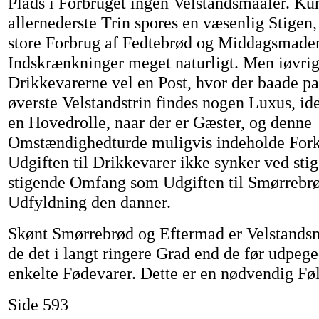
Plads i Forbruget ingen Velstandsmaaler. Ku
allernederste Trin spores en væsenlig Stigen,
store Forbrug af Fedtebrød og Middagsmade
Indskrænkninger meget naturligt. Men iøvrig
Drikkevarerne vel en Post, hvor der baade p
øverste Velstandstrin findes nogen Luxus, idet
en Hovedrolle, naar der er Gæster, og denne
Omstændighedturde muligvis indeholde Forkl
Udgiften til Drikkevarer ikke synker ved sti
stigende Omfang som Udgiften til Smørrebrø
Udfyldning den danner.
Skønt Smørrebrød og Eftermad er Velstandsm
de det i langt ringere Grad end de før udpeg
enkelte Fødevarer. Dette er en nødvendig Føl
Side 593