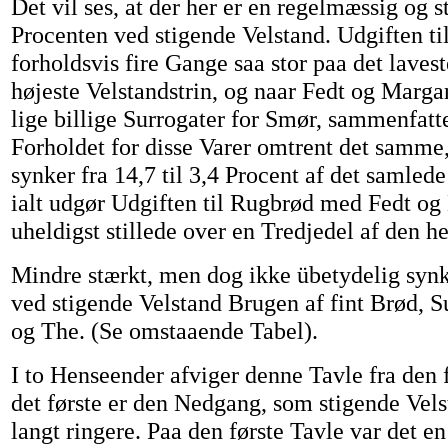
Det vil ses, at der her er en regelmæssig og 
Procenten ved stigende Velstand. Udgiften ti
forholdsvis fire Gange saa stor paa det laves
højeste Velstandstrin, og naar Fedt og Marga
lige billige Surrogater for Smør, sammenfatte
Forholdet for disse Varer omtrent det samme
synker fra 14,7 til 3,4 Procent af det samled
ialt udgør Udgiften til Rugbrød med Fedt og
uheldigst stillede over en Tredjedel af den h
Mindre stærkt, men dog ikke übetydelig syn
ved stigende Velstand Brugen af fint Brød, 
og The. (Se omstaaende Tabel).
I to Henseender afviger denne Tavle fra den
det første er den Nedgang, som stigende Vel
langt ringere. Paa den første Tavle var det 