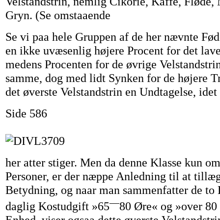
Velstandstrin, nemlig Cikorie, Kaffe, Fløde
Gryn. (Se omstaaende
Se vi paa hele Gruppen af de her nævnte Fød
en ikke uvæsenlig højere Procent for det lave
medens Procenten for de øvrige Velstandstri
samme, dog med lidt Synken for de højere Tr
det øverste Velstandstrin en Undtagelse, idet
Side 586
her atter stiger. Men da denne Klasse kun om
Personer, er der næppe Anledning til at tillæ
Betydning, og naar man sammenfatter de to
—
daglig Kostudgift »65
80 Øre« og »over 80 
Enhed, viser ogsaa dette øverste Velstandstri