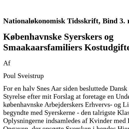
Nationaløkonomisk Tidsskrift, Bind 3. 
Københavnske Syerskers og
Smaakaarsfamiliers Kostudgifte
Af
Poul Sveistrup
For en halv Snes Aar siden besluttede Dans
Styrelse efter mit Forslag at foretage en Und
københavnske Arbejderskers Erhvervs- og L
begyndte med Syerskerne - den talrigste Klas
Oplysningerne indsamledes af Kvinder med F
Opgaven, der opsøgte Syersken i hendes Hje