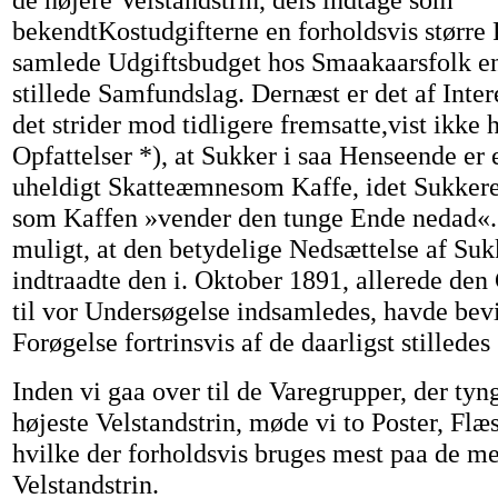
bekendtKostudgifterne en forholdsvis større 
samlede Udgiftsbudget hos Smaakaarsfolk en
stillede Samfundslag. Dernæst er det af Intere
det strider mod tidligere fremsatte,vist ikke 
Opfattelser *), at Sukker i saa Henseende er 
uheldigt Skatteæmnesom Kaffe, idet Sukkere
som Kaffen »vender den tunge Ende nedad«. l
muligt, at den betydelige Nedsættelse af Suk
indtraadte den i. Oktober 1891, allerede den
til vor Undersøgelse indsamledes, havde bev
Forøgelse fortrinsvis af de daarligst stillede
Inden vi gaa over til de Varegrupper, der ty
højeste Velstandstrin, møde vi to Poster, Flæs
hvilke der forholdsvis bruges mest paa de m
Velstandstrin.