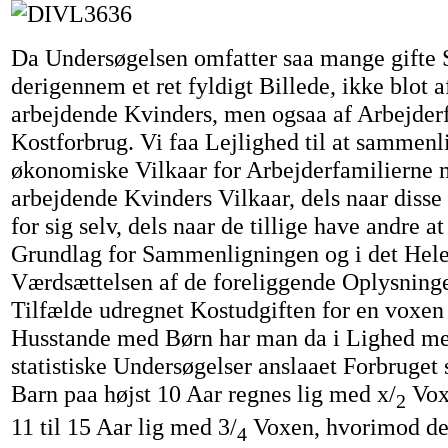
Da Undersøgelsen omfatter saa mange gifte S
derigennem et ret fyldigt Billede, ikke blot 
arbejdende Kvinders, men ogsaa af Arbejder
Kostforbrug. Vi faa Lejlighed til at sammenl
økonomiske Vilkaar for Arbejderfamilierne m
arbejdende Kvinders Vilkaar, dels naar disse
for sig selv, dels naar de tillige have andre a
Grundlag for Sammenligningen og i det Hele
Værdsættelsen af de foreliggende Oplysninger
Tilfælde udregnet Kostudgiften for en voxen
Husstande med Børn har man da i Lighed med
statistiske Undersøgelser anslaaet Forbruget s
Barn paa højst 10 Aar regnes lig med x/
Voxe
2
11 til 15 Aar lig med 3/
Voxen, hvorimod der
4