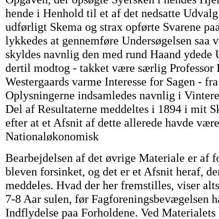
hende i Henhold til et af det nedsatte Udval
udførligt Skema og strax opførte Svarene paa
lykkedes at gennemføre Undersøgelsen saa vi
skyldes navnlig den med rund Haand ydede U
dertil modtog - takket være særlig Professor
Westergaards varme Interesse for Sagen - fr
Oplysningerne indsamledes navnlig i Vinter
Del af Resultaterne meddeltes i 1894 i mit S
efter at et Afsnit af dette allerede havde være
Nationaløkonomisk
Bearbejdelsen af det øvrige Materiale er af 
bleven forsinket, og det er et Afsnit heraf, d
meddeles. Hvad der her fremstilles, viser alt
7-8 Aar sulen, før Fagforeningsbevægelsen h
Indflydelse paa Forholdene. Ved Materialets