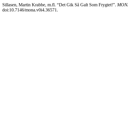
Sillasen, Martin Krabbe, m.fl. “Det Gik Så Galt Som Frygtet!”.
MONA 
doi:10.7146/mona.v0i4.36571.