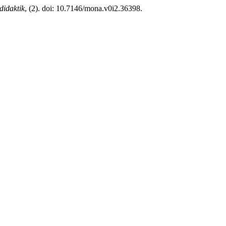
idaktik
, (2). doi: 10.7146/mona.v0i2.36398.