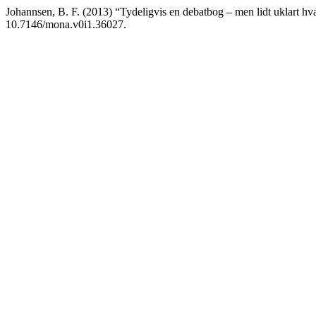
Johannsen, B. F. (2013) “Tydeligvis en debatbog – men lidt uklart hva
10.7146/mona.v0i1.36027.