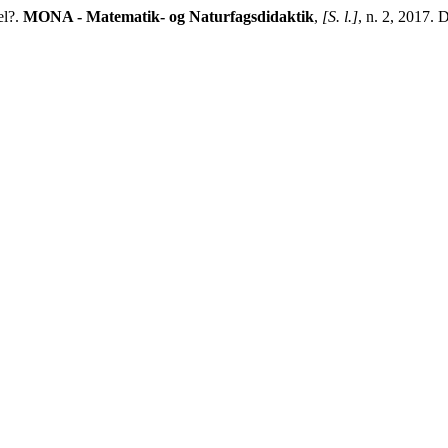
el?.
MONA - Matematik- og Naturfagsdidaktik
,
[S. l.]
, n. 2, 2017.