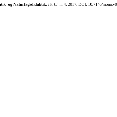
k- og Naturfagsdidaktik
,
[S. l.]
, n. 4, 2017. DOI: 10.7146/mona.v0