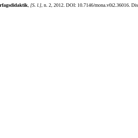
fagsdidaktik
,
[S. l.]
, n. 2, 2012. DOI: 10.7146/mona.v0i2.36016. Disp