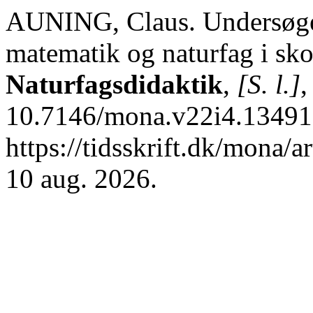
AUNING, Claus. Undersøgel
matematik og naturfag i sk
Naturfagsdidaktik
,
[S. l.]
,
10.7146/mona.v22i4.134913
https://tidsskrift.dk/mona/
10 aug. 2026.