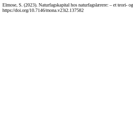
Elmose, S. (2023). Naturfagskapital hos naturfagslærere: – et teori- 
https://doi.org/10.7146/mona.v23i2.137582