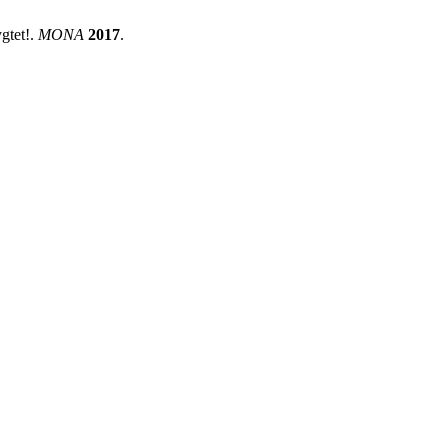
gtet!.
MONA
2017
.