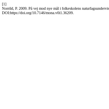
[1]
Norrild, P. 2009. På vej mod nye mål i folkeskolens naturfagsundervi
DOI:https://doi.org/10.7146/mona.v0i1.36209.