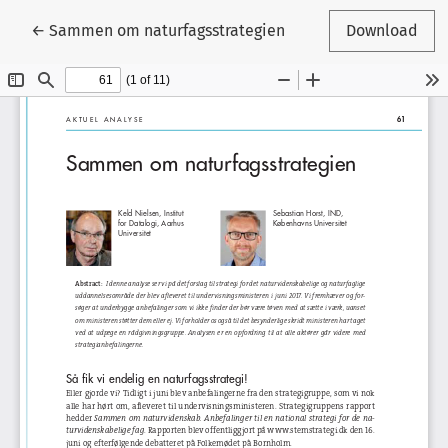
Tilbage til artikeldetaljer
←
Sammen om naturfagsstrategien
Download