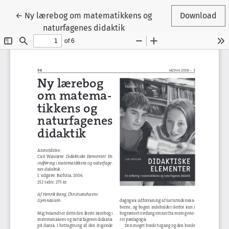
Tilbage til artikeldetaljer
←
Ny lærebog om matematikkens og
Download
naturfagenes didaktik