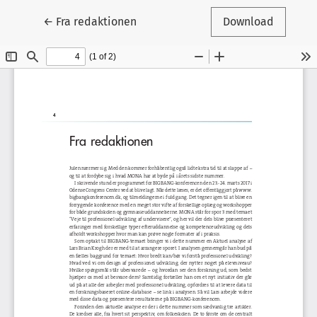
Tilbage til artikeldetaljer
←
Fra redaktionen
Download