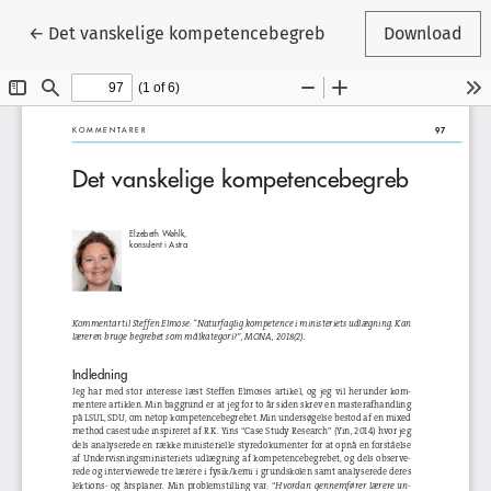
Tilbage til artikeldetaljer
←
Det vanskelige kompetencebegreb
Download