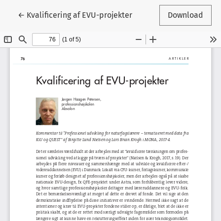
Tilbage til artikeldetaljer
←
Kvalificering af EVU-projekter
Download