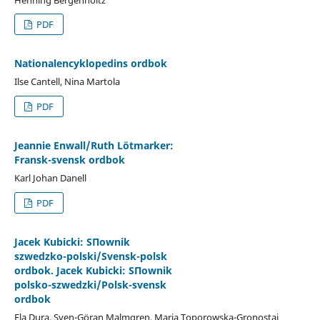
PDF
Nationalencyklopedins ordbok
Ilse Cantell, Nina Martola
PDF
Jeannie Enwall/Ruth Lötmarker:
Fransk-svensk ordbok
Karl Johan Danell
PDF
Jacek Kubicki: SΠownik
szwedzko-polski/Svensk-polsk
ordbok. Jacek Kubicki: SΠownik
polsko-szwedzki/Polsk-svensk
ordbok
Ela Dura, Sven-Göran Malmgren, Maria Toporowska-Gronostaj