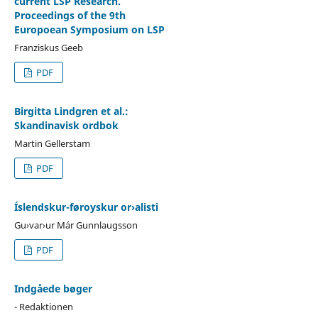
current LSP Research.
Proceedings of the 9th
Europoean Symposium on LSP
Franziskus Geeb
PDF
Birgitta Lindgren et al.:
Skandinavisk ordbok
Martin Gellerstam
PDF
Íslendskur-føroyskur or›alisti
Gu›var›ur Már Gunnlaugsson
PDF
Indgåede bøger
- Redaktionen