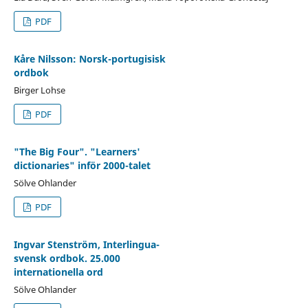
PDF
Kåre Nilsson: Norsk-portugisisk
ordbok
Birger Lohse
PDF
"The Big Four". "Learners'
dictionaries" inför 2000-talet
Sölve Ohlander
PDF
Ingvar Stenström, Interlingua-
svensk ordbok. 25.000
internationella ord
Sölve Ohlander