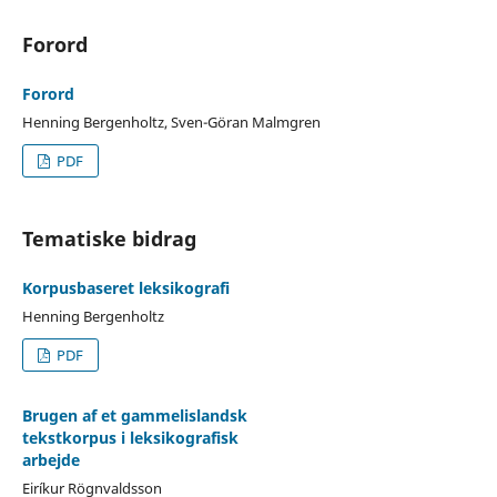
Forord
Forord
Henning Bergenholtz, Sven-Göran Malmgren
PDF
Tematiske bidrag
Korpusbaseret leksikografi
Henning Bergenholtz
PDF
Brugen af et gammelislandsk
tekstkorpus i leksikografisk
arbejde
Eiríkur Rögnvaldsson