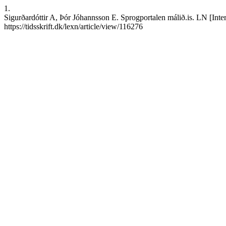
1.
Sigurðardóttir A, Þór Jóhannsson E. Sprogportalen málið.is. LN [Inte
https://tidsskrift.dk/lexn/article/view/116276