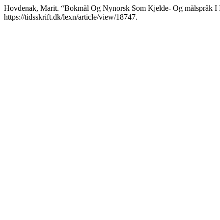
Hovdenak, Marit. “Bokmål Og Nynorsk Som Kjelde- Og målspråk I I
https://tidsskrift.dk/lexn/article/view/18747.